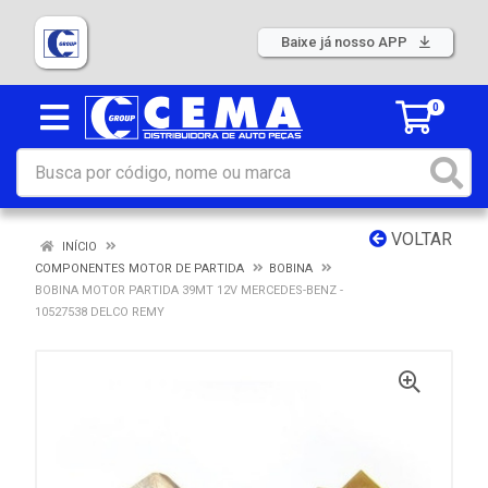
Baixe já nosso APP
0
VOLTAR
INÍCIO
COMPONENTES MOTOR DE PARTIDA
BOBINA
BOBINA MOTOR PARTIDA 39MT 12V MERCEDES-BENZ -
10527538 DELCO REMY