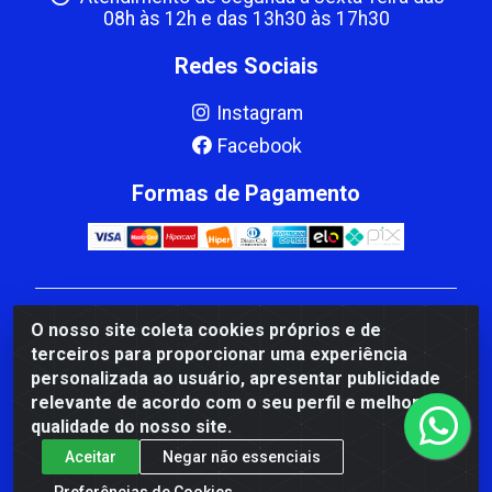
08h às 12h e das 13h30 às 17h30
Redes Sociais
Instagram
Facebook
Formas de Pagamento
CBP MACEDO COMERCIO PEÇAS LTDA Matriz - av
O nosso site coleta cookies próprios e de
Mauro Miranda Madureira, 1249 - Coramara , Cachoeiro
terceiros para proporcionar uma experiência
de Itapemirim/ES - CEP 29.311-310 - CNPJ
personalizada ao usuário, apresentar publicidade
00.502.680/0001-41
relevante de acordo com o seu perfil e melhorar a
qualidade do nosso site.
Aceitar
Negar não essenciais
Preferências de Cookies