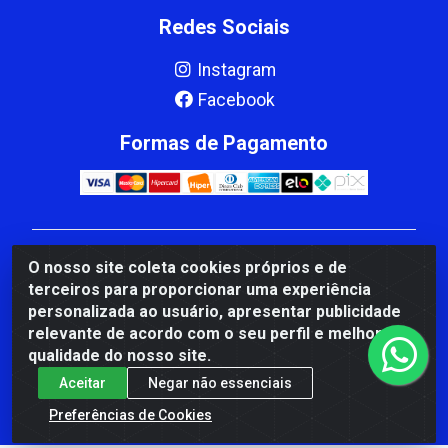
Redes Sociais
Instagram
Facebook
Formas de Pagamento
CBP MACEDO COMERCIO PEÇAS LTDA Matriz - av
O nosso site coleta cookies próprios e de
Mauro Miranda Madureira, 1249 - Coramara , Cachoeiro
terceiros para proporcionar uma experiência
de Itapemirim/ES - CEP 29.311-310 - CNPJ
personalizada ao usuário, apresentar publicidade
00.502.680/0001-41
relevante de acordo com o seu perfil e melhorar a
qualidade do nosso site.
Aceitar
Negar não essenciais
Preferências de Cookies