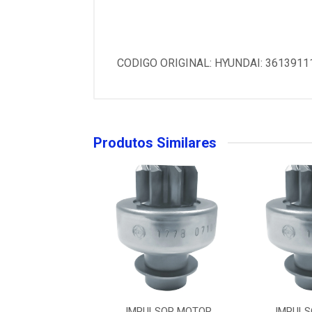
CODIGO ORIGINAL: HYUNDAI: 3613911
Produtos Similares
LSOR MOTOR
IMPULSOR MOTOR
IMPULS