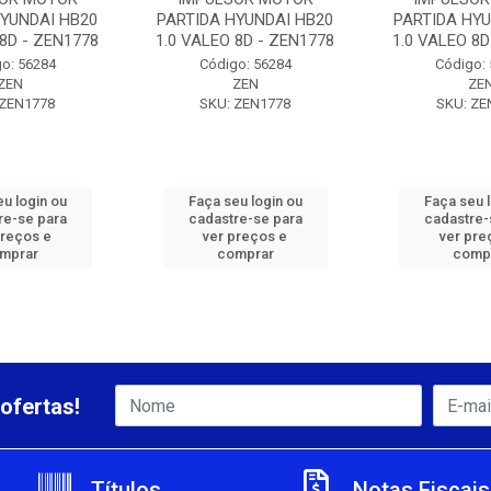
HYUNDAI HB20
PARTIDA HYUNDAI HB20
PARTIDA HYU
 8D - ZEN1778
1.0 VALEO 8D - ZEN1778
1.0 VALEO 8D
o: 56284
Código: 56284
Código:
ZEN
ZEN
ZE
 ZEN1778
SKU: ZEN1778
SKU: ZE
u login ou
Faça seu login ou
Faça seu 
re-se para
cadastre-se para
cadastre-
preços e
ver preços e
ver pre
mprar
comprar
comp
ofertas!
Títulos
Notas Fiscais