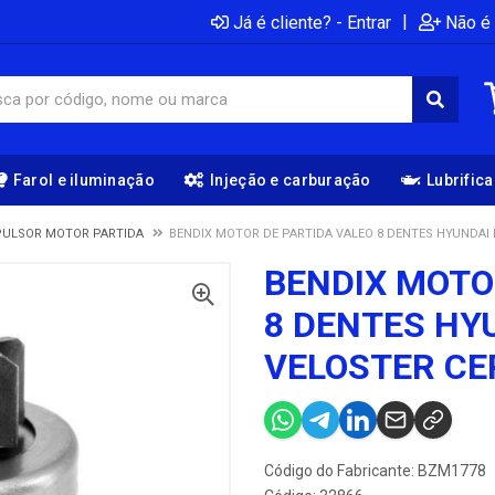
|
Já é cliente? - Entrar
Não é 
Farol e iluminação
Injeção e carburação
Lubrific
PULSOR MOTOR PARTIDA
BENDIX MOTOR DE PARTIDA VALEO 8 DENTES HYUNDAI 
BENDIX MOTO
8 DENTES HY
VELOSTER CE
Código do Fabricante: BZM1778