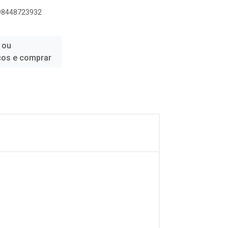
898448723932
 ou
ços e comprar