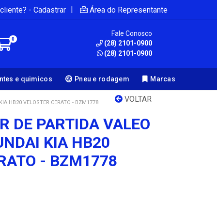
|
cliente? - Cadastrar
Área do Representante
Fale Conosco
0
(28) 2101-0900
(28) 2101-0900
antes e quimicos
Pneu e rodagem
Marcas
VOLTAR
KIA HB20 VELOSTER CERATO - BZM1778
R DE PARTIDA VALEO
UNDAI KIA HB20
RATO - BZM1778