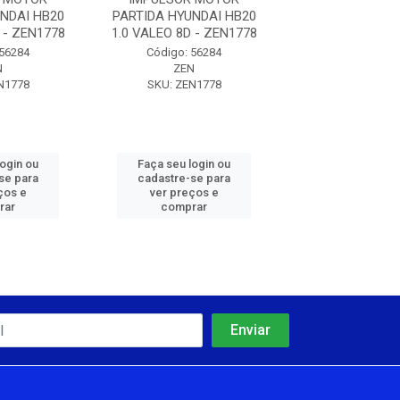
NDAI HB20
PARTIDA HYUNDAI HB20
PARTIDA HYUND
 - ZEN1778
1.0 VALEO 8D - ZEN1778
1.0 VALEO 8D -
 56284
Código: 56284
Código: 56
N
ZEN
ZEN
N1778
SKU: ZEN1778
SKU: ZEN1
login ou
Faça seu login ou
Faça seu log
se para
cadastre-se para
cadastre-se 
ços e
ver preços e
ver preços
rar
comprar
comprar