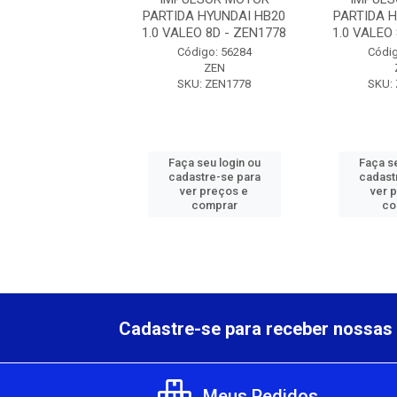
A HYUNDAI HB20
PARTIDA HYUNDAI HB20
PARTIDA 
EO 8D - ZEN1778
1.0 VALEO 8D - ZEN1778
1.0 VALEO
digo: 56284
Código: 56284
Códig
ZEN
ZEN
U: ZEN1778
SKU: ZEN1778
SKU:
 seu login ou
Faça seu login ou
Faça se
astre-se para
cadastre-se para
cadast
er preços e
ver preços e
ver 
comprar
comprar
co
Cadastre-se para receber nossas 
Meus Pedidos