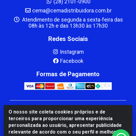
(28) 2101-0900
cema@cemadistribuidora.com.br
Atendimento de segunda a sexta-feira das
08h às 12h e das 13h30 às 17h30
Redes Sociais
Instagram
Facebook
Formas de Pagamento
CBP MACEDO COMERCIO PEÇAS LTDA Matriz - av
O nosso site coleta cookies próprios e de
Mauro Miranda Madureira, 1249 - Coramara , Cachoeiro
terceiros para proporcionar uma experiência
de Itapemirim/ES - CEP 29.311-310 - CNPJ
personalizada ao usuário, apresentar publicidade
00.502.680/0001-41
relevante de acordo com o seu perfil e melhorar a