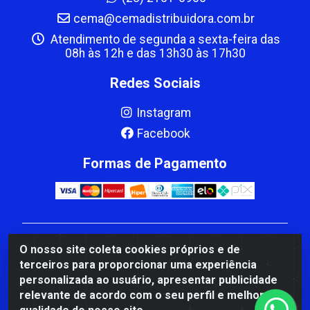
cema@cemadistribuidora.com.br
Atendimento de segunda a sexta-feira das
08h às 12h e das 13h30 às 17h30
Redes Sociais
Instagram
Facebook
Formas de Pagamento
CBP MACEDO COMERCIO PEÇAS LTDA Matriz - av
O nosso site coleta cookies próprios e de
Mauro Miranda Madureira, 1249 - Coramara , Cachoeiro
terceiros para proporcionar uma experiência
de Itapemirim/ES - CEP 29.311-310 - CNPJ
personalizada ao usuário, apresentar publicidade
00.502.680/0001-41
relevante de acordo com o seu perfil e melhorar a