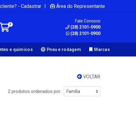
|
cliente? - Cadastrar
Área do Representante
Fale Conosco
0
(28) 2101-0900
(28) 2101-0900
antes e quimicos
Pneu e rodagem
Marcas
VOLTAR
2 produtos ordenados por: