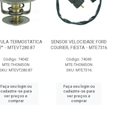
VULA TERMOSTATICA
SENSOR VELOCIDADE FORD
7° - MTEVT280.87
COURIER, FIESTA - MTE7316
Código: 74042
Código: 74043
MTE-THOMSON
MTE-THOMSON
SKU: MTEVT280.87
SKU: MTE7316
Faça seu login ou
Faça seu login ou
cadastre-se para
cadastre-se para
ver preços e
ver preços e
comprar
comprar