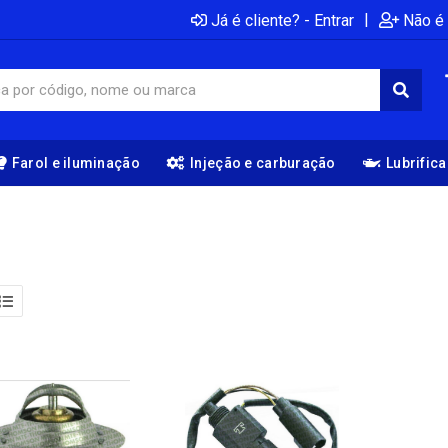
|
Já é cliente? - Entrar
Não é 
Farol e iluminação
Injeção e carburação
Lubrific