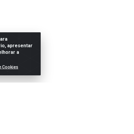
para
io, apresentar
elhorar a
e Cookies