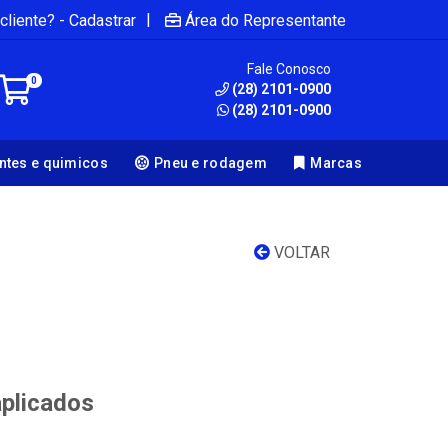
|
cliente? - Cadastrar
Área do Representante
Fale Conosco
0
(28) 2101-0900
(28) 2101-0900
antes e quimicos
Pneu e rodagem
Marcas
VOLTAR
aplicados