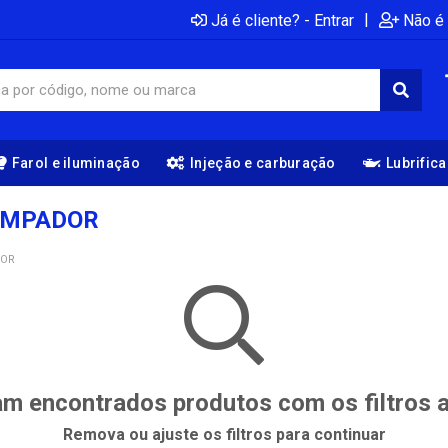
|
Já é cliente? - Entrar
Não é 
Farol e iluminação
Injeção e carburação
Lubrific
IMPADOR
DOR
m encontrados produtos com os filtros 
Remova ou ajuste os filtros para continuar