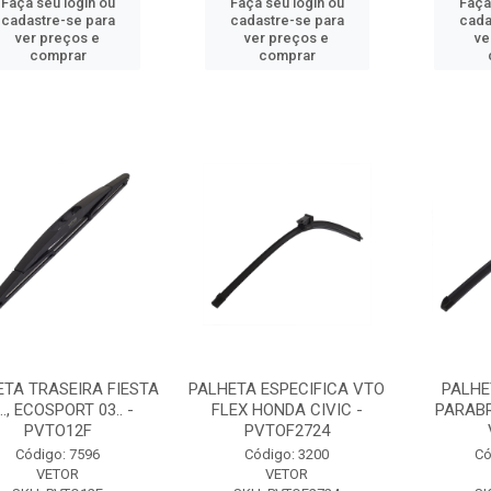
Faça seu login ou
Faça seu login ou
Faça
cadastre-se para
cadastre-se para
cada
ver preços e
ver preços e
ve
comprar
comprar
ETA TRASEIRA FIESTA
PALHETA ESPECIFICA VTO
PALHE
.., ECOSPORT 03.. -
FLEX HONDA CIVIC -
PARABR
PVTO12F
PVTOF2724
Código: 7596
Código: 3200
Có
VETOR
VETOR