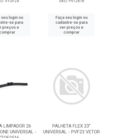
U: VTOF24
SKU: PVT2616
 seu login ou
Faça seu login ou
stre-se para
cadastre-se para
r preços e
ver preços e
comprar
comprar
A LIMPADOR 26
PALHETA FLEX 23”
CONE UNIVERSAL -
UNIVERSAL - PVF23 VETOR
VTOF2516