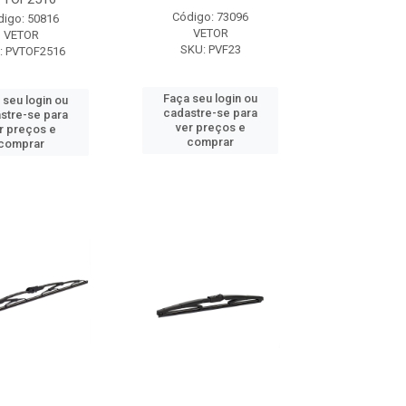
Código: 73096
digo: 50816
VETOR
VETOR
SKU: PVF23
: PVTOF2516
Faça seu login ou
 seu login ou
cadastre-se para
stre-se para
ver preços e
r preços e
comprar
comprar