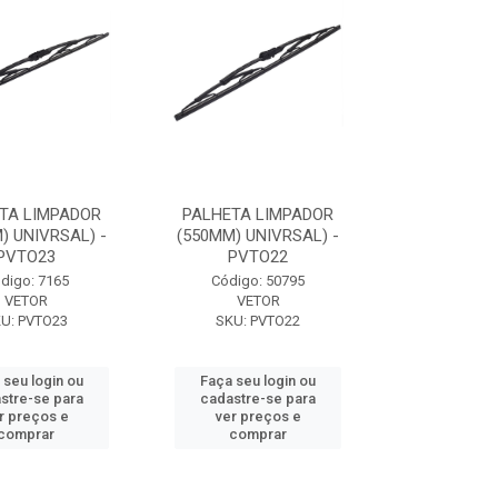
TA LIMPADOR
PALHETA LIMPADOR
) UNIVRSAL) -
(550MM) UNIVRSAL) -
PVTO23
PVTO22
digo: 7165
Código: 50795
VETOR
VETOR
U: PVTO23
SKU: PVTO22
 seu login ou
Faça seu login ou
stre-se para
cadastre-se para
r preços e
ver preços e
comprar
comprar