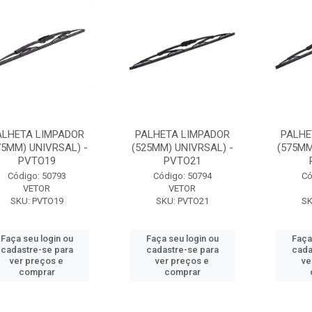
ALHETA LIMPADOR
PALHETA LIMPADOR
PALHE
75MM) UNIVRSAL) -
(525MM) UNIVRSAL) -
(575MM
PVTO19
PVTO21
Código: 50793
Código: 50794
Có
VETOR
VETOR
SKU: PVTO19
SKU: PVTO21
SK
Faça seu login ou
Faça seu login ou
Faça
cadastre-se para
cadastre-se para
cada
ver preços e
ver preços e
ve
comprar
comprar