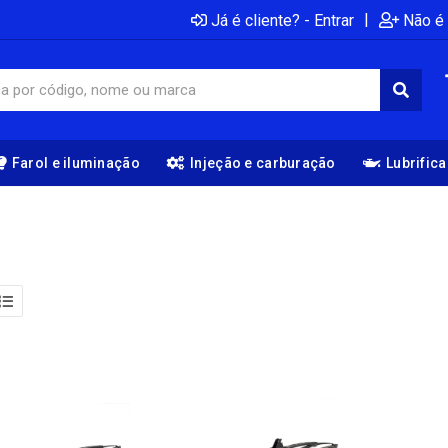
|
Já é cliente? - Entrar
Não é 
Farol e iluminação
Injeção e carburação
Lubrific