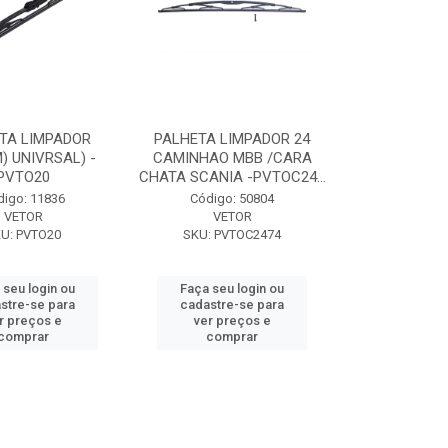
TA LIMPADOR
PALHETA LIMPADOR 24
) UNIVRSAL) -
CAMINHAO MBB /CARA
PVTO20
CHATA SCANIA -PVTOC24...
digo: 11836
Código: 50804
VETOR
VETOR
U: PVTO20
SKU: PVTOC2474
 seu login ou
Faça seu login ou
stre-se para
cadastre-se para
r preços e
ver preços e
comprar
comprar