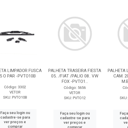
ETA LIMPADOR FUSCA
PALHETA TRASEIRA FIESTA
PALHETA 
,5 O PAR -PVTO10B
05.. /FIAT /PALIO 08.. VW
CAM. 2
FOX -PVTO1...
M.B
Código: 3302
Código: 5656
Có
VETOR
VETOR
SKU: PVTO10B
SKU: PVTO12
SKU:
Faça seu login ou
Faça seu login ou
Faça
cadastre-se para
cadastre-se para
cada
ver preços e
ver preços e
ve
comprar
comprar