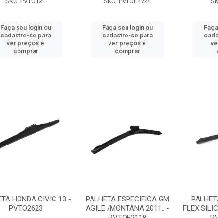
SKU: PVTO12F
SKU: PVTOF2724
SK
Faça seu login ou
Faça seu login ou
Faça
cadastre-se para
cadastre-se para
cada
ver preços e
ver preços e
ve
comprar
comprar
TA HONDA CIVIC 13 -
PALHETA ESPECIFICA GM
PALHET
PVTO2623
AGILE /MONTANA 2011.. -
FLEX SILI
PVTOF2118
P