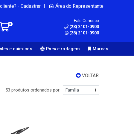
|
cliente? - Cadastrar
Área do Representante
Fale Conosco
0
(28) 2101-0900
(28) 2101-0900
antes e quimicos
Pneu e rodagem
Marcas
VOLTAR
53 produtos ordenados por: