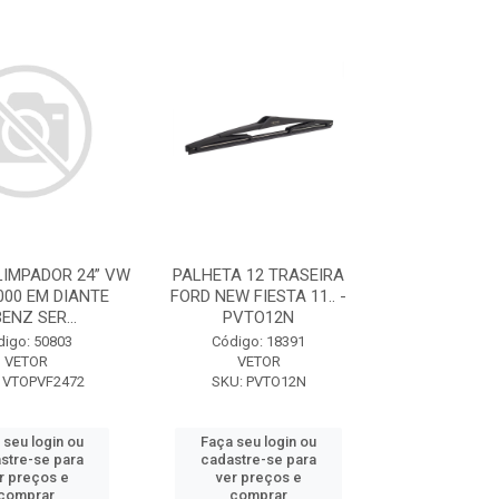
LIMPADOR 24” VW
PALHETA 12 TRASEIRA
000 EM DIANTE
FORD NEW FIESTA 11.. -
ENZ SER...
PVTO12N
digo: 50803
Código: 18391
VETOR
VETOR
 VTOPVF2472
SKU: PVTO12N
 seu login ou
Faça seu login ou
stre-se para
cadastre-se para
r preços e
ver preços e
comprar
comprar