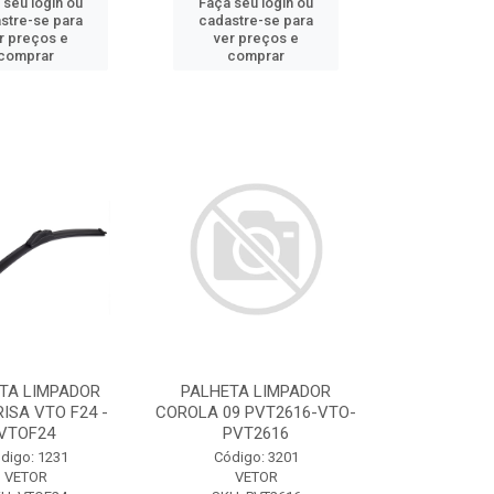
 seu login ou
Faça seu login ou
stre-se para
cadastre-se para
r preços e
ver preços e
comprar
comprar
TA LIMPADOR
PALHETA LIMPADOR
ISA VTO F24 -
COROLA 09 PVT2616-VTO-
VTOF24
PVT2616
digo: 1231
Código: 3201
VETOR
VETOR