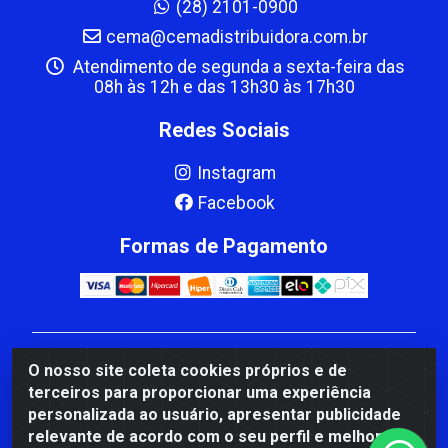
(28) 2101-0900
cema@cemadistribuidora.com.br
Atendimento de segunda a sexta-feira das
08h às 12h e das 13h30 às 17h30
Redes Sociais
Instagram
Facebook
Formas de Pagamento
CBP MACEDO COMERCIO PEÇAS LTDA Matriz - av
O nosso site coleta cookies próprios e de
Mauro Miranda Madureira, 1249 - Coramara , Cachoeiro
terceiros para proporcionar uma experiência
de Itapemirim/ES - CEP 29.311-310 - CNPJ
personalizada ao usuário, apresentar publicidade
00.502.680/0001-41
relevante de acordo com o seu perfil e melhorar a