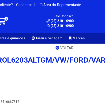
|
cliente? - Cadastrar
Área do Representante
Fale Conosco
0
(28) 2101-0900
(28) 2101-0900
antes e quimicos
Pneu e rodagem
Marcas
VOLTAR
ROL6203ALTGM/VW/FORD/VAR
898416667817