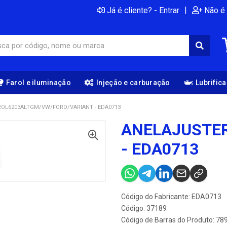
|
Já é cliente? - Entrar
Não é 
Farol e iluminação
Injeção e carburação
Lubrific
OL6203ALTGM/VW/FORD/VARIANT - EDA0713
ANELAJUSTE
- EDA0713
Código do Fabricante: EDA0713
Código: 37189
Código de Barras do Produto: 7