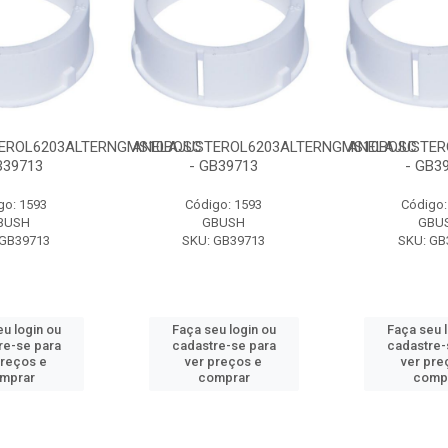
EROL6203ALTERNGMS10BOSC
ANELAJUSTEROL6203ALTERNGMS10BOSC
ANELAJUSTER
B39713
- GB39713
- GB3
go: 1593
Código: 1593
Código:
BUSH
GBUSH
GBU
 GB39713
SKU: GB39713
SKU: GB
u login ou
Faça seu login ou
Faça seu 
re-se para
cadastre-se para
cadastre-
preços e
ver preços e
ver pre
mprar
comprar
comp