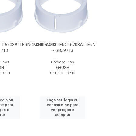
OL6203ALTERNGMS10BOSC
ANELAJUSTEROL6203ALTERNGMS10BOSC
ANELAJUSTEROL
9713
- GB39713
- GB397
 1593
Código: 1593
Código: 15
SH
GBUSH
GBUSH
39713
SKU: GB39713
SKU: GB39
login ou
Faça seu login ou
Faça seu log
se para
cadastre-se para
cadastre-se 
ços e
ver preços e
ver preços
rar
comprar
comprar