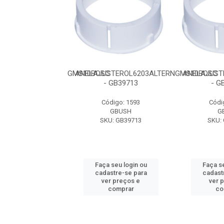
C
STEROL6203ALTERNGMS10BOSC
ANELAJUSTEROL6203ALTERNGMS10BOSC
ANELAJUST
 GB39713
- GB39713
- G
ódigo: 1593
Código: 1593
Códi
GBUSH
GBUSH
G
U: GB39713
SKU: GB39713
SKU:
 seu login ou
Faça seu login ou
Faça se
astre-se para
cadastre-se para
cadast
er preços e
ver preços e
ver 
comprar
comprar
co