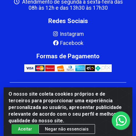
Atendimento de segunda a sexta-feira das
08h às 12h e das 13h30 às 17h30
Redes Sociais
Instagram
Facebook
Formas de Pagamento
CBP MACEDO COMERCIO PEÇAS LTDA Matriz - av
O nosso site coleta cookies próprios e de
Mauro Miranda Madureira, 1249 - Coramara , Cachoeiro
terceiros para proporcionar uma experiência
de Itapemirim/ES - CEP 29.311-310 - CNPJ
personalizada ao usuário, apresentar publicidade
00.502.680/0001-41
relevante de acordo com o seu perfil e melhorar a
qualidade do nosso site.
Aceitar
Negar não essenciais