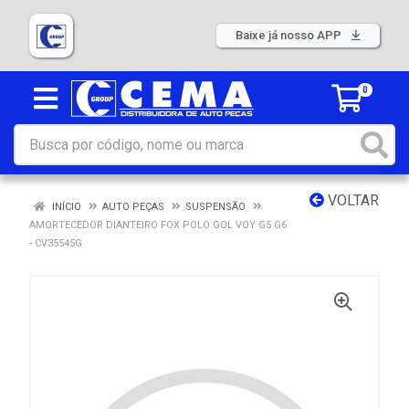
Baixe já nosso APP
0
VOLTAR
INÍCIO
AUTO PEÇAS
SUSPENSÃO
AMORTECEDOR DIANTEIRO FOX POLO GOL VOY G5 G6
- CV35545G