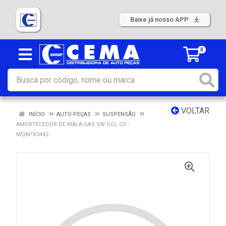
Baixe já nosso APP
0
VOLTAR
INÍCIO
AUTO PEÇAS
SUSPENSÃO
AMORTECEDOR DE MALA GAS VW GOL GV -
MQAPX0442