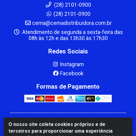
(28) 2101-0900
(28) 2101-0900
cema@cemadistribuidora.com.br
Atendimento de segunda a sexta-feira das
08h às 12h e das 13h30 às 17h30
Redes Sociais
Instagram
Facebook
Formas de Pagamento
CBP MACEDO COMERCIO PEÇAS LTDA Matriz - av
O nosso site coleta cookies próprios e de
Mauro Miranda Madureira, 1249 - Coramara , Cachoeiro
terceiros para proporcionar uma experiência
de Itapemirim/ES - CEP 29.311-310 - CNPJ