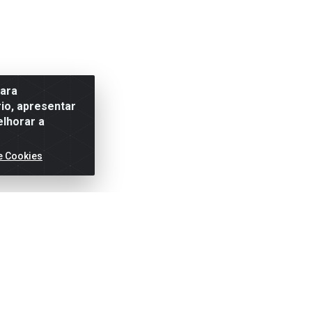
para
io, apresentar
elhorar a
e Cookies