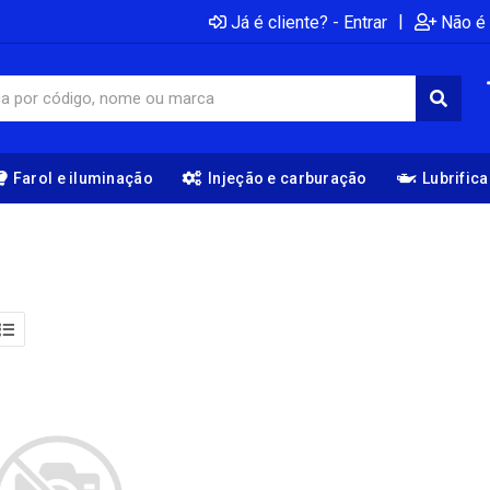
|
Já é cliente? - Entrar
Não é 
Farol e iluminação
Injeção e carburação
Lubrific