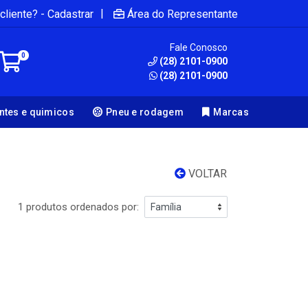
|
cliente? - Cadastrar
Área do Representante
Fale Conosco
0
(28) 2101-0900
(28) 2101-0900
antes e quimicos
Pneu e rodagem
Marcas
VOLTAR
1 produtos ordenados por: