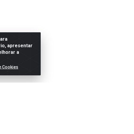
para
io, apresentar
elhorar a
e Cookies