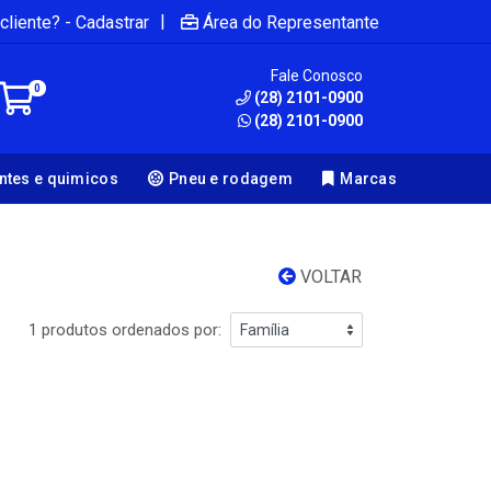
|
cliente? - Cadastrar
Área do Representante
Fale Conosco
0
(28) 2101-0900
(28) 2101-0900
antes e quimicos
Pneu e rodagem
Marcas
VOLTAR
1 produtos ordenados por: