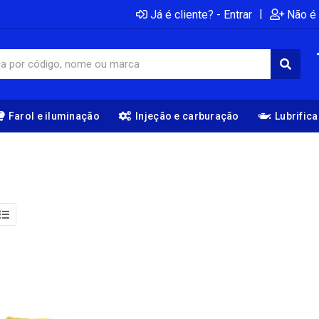
|
Já é cliente? - Entrar
Não é 
Farol e iluminação
Injeção e carburação
Lubrific