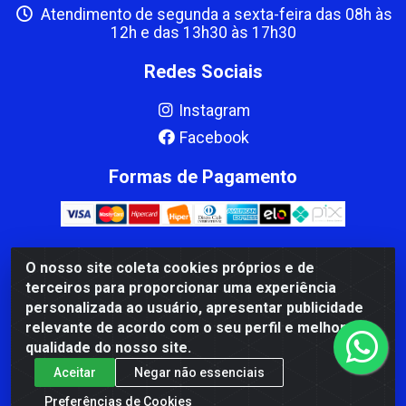
Atendimento de segunda a sexta-feira das 08h às
12h e das 13h30 às 17h30
Redes Sociais
Instagram
Facebook
Formas de Pagamento
O nosso site coleta cookies próprios e de
CBP MACEDO COMERCIO PEÇAS LTDA Matriz - av Mauro
terceiros para proporcionar uma experiência
Miranda Madureira, 1249 - Coramara , Cachoeiro de
personalizada ao usuário, apresentar publicidade
Itapemirim/ES - CEP 29.311-310 - CNPJ 00.502.680/0001-41
relevante de acordo com o seu perfil e melhorar a
qualidade do nosso site.
Aceitar
Negar não essenciais
Preferências de Cookies