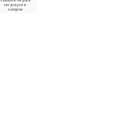
cadastre-se para
ver preços e
comprar