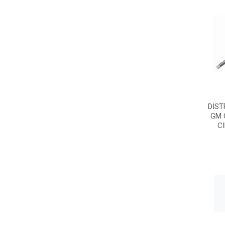
DIST
GM 
CI