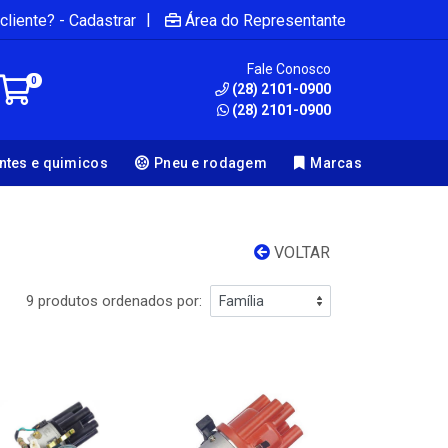
|
cliente? - Cadastrar
Área do Representante
Fale Conosco
0
(28) 2101-0900
(28) 2101-0900
antes e quimicos
Pneu e rodagem
Marcas
VOLTAR
9 produtos ordenados por: