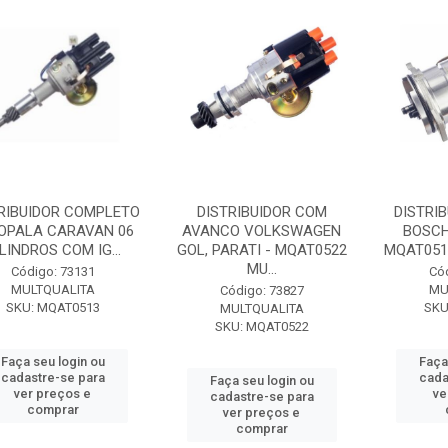
RIBUIDOR COMPLETO
DISTRIBUIDOR COM
DISTRI
OPALA CARAVAN 06
AVANCO VOLKSWAGEN
BOSCH
LINDROS COM IG...
GOL, PARATI - MQAT0522
MQAT051
MU...
Código: 73131
Có
MULTQUALITA
MU
Código: 73827
SKU: MQAT0513
SKU
MULTQUALITA
SKU: MQAT0522
Faça seu login ou
Faça
cadastre-se para
cada
Faça seu login ou
ver preços e
ve
cadastre-se para
comprar
ver preços e
comprar