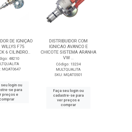
IDOR DE IGNIÇAO
DISTRIBUIDOR COM
 WILLYS F75
IGNICAO AVANCO E
K 6 CILINDRO...
CHICOTE SISTEMA ARANHA
VW ...
digo: 48210
LTQUALITA
Código: 13234
: MQAT0647
MULTQUALITA
SKU: MQAT0501
 seu login ou
stre-se para
Faça seu login ou
r preços e
cadastre-se para
comprar
ver preços e
comprar