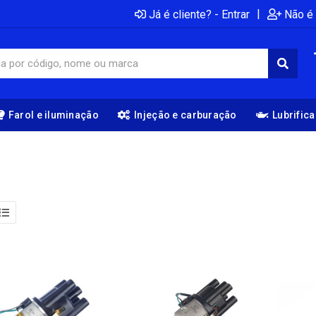
|
Já é cliente? - Entrar
Não é 
Farol e iluminação
Injeção e carburação
Lubrific