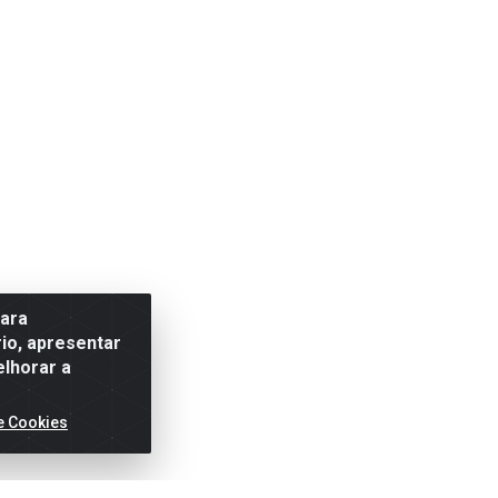
para
io, apresentar
elhorar a
e Cookies