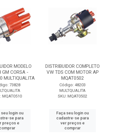
BUIDOR MODELO
DISTRIBUIDOR COMPLETO
 GM CORSA -
VW TDS COM MOTOR AP
0 MULTIQUALITA
MQAT0502
digo: 73828
Código: 48203
LTQUALITA
MULTQUALITA
: MQAT0510
SKU: MQAT0502
 seu login ou
Faça seu login ou
stre-se para
cadastre-se para
r preços e
ver preços e
comprar
comprar