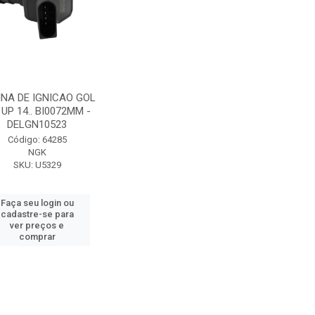
INA DE IGNICAO GOL
. UP 14.. BI0072MM -
DELGN10523
Código: 64285
NGK
SKU: U5329
Faça seu login ou
cadastre-se para
ver preços e
comprar