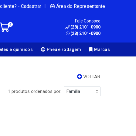
|
cliente? - Cadastrar
Área do Representante
Fale Conosco
0
(28) 2101-0900
(28) 2101-0900
antes e quimicos
Pneu e rodagem
Marcas
VOLTAR
1 produtos ordenados por: