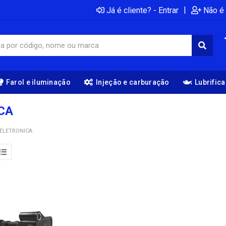
|
Já é cliente? - Entrar
Não é 
Farol e iluminação
Injeção e carburação
Lubrific
CA
 ELETRONICA