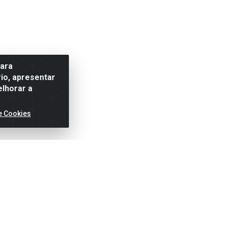
para
io, apresentar
elhorar a
e Cookies