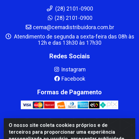
(28) 2101-0900
(28) 2101-0900
cema@cemadistribuidora.com.br
Atendimento de segunda a sexta-feira das 08h às
12h e das 13h30 às 17h30
Redes Sociais
Instagram
Facebook
Formas de Pagamento
O nosso site coleta cookies próprios e de
CBP MACEDO COMERCIO PEÇAS LTDA Matriz - av Mauro
terceiros para proporcionar uma experiência
Miranda Madureira, 1249 - Coramara , Cachoeiro de
personalizada ao usuário, apresentar publicidade