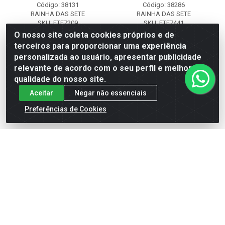
Código: 38131
Código: 38286
RAINHA DAS SETE
RAINHA DAS SETE
SKU: ETE7209
SKU: ETE7441
O nosso site coleta cookies próprios e de
terceiros para proporcionar uma experiência
Faça seu login ou
Faça seu login ou
personalizada ao usuário, apresentar publicidade
cadastre-se para
cadastre-se para
ver preços e
ver preços e
relevante de acordo com o seu perfil e melhorar a
comprar
comprar
qualidade do nosso site.
Aceitar
Negar não essenciais
Preferências de Cookies