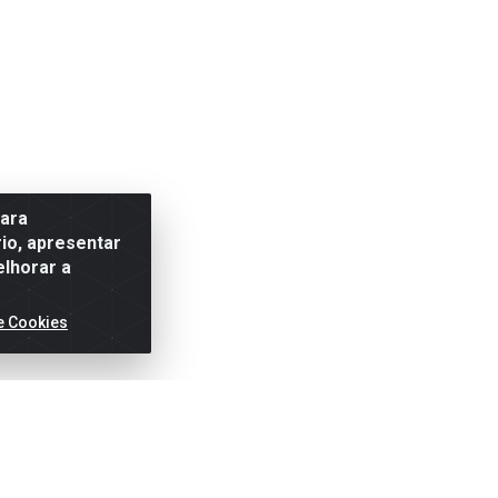
para
io, apresentar
elhorar a
e Cookies