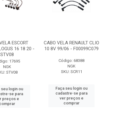
VELA ESCORT
CABO VELA RENAULT CLIO
OGUS 16 18 20 -
10 8V 99/06 - F00099C079
STV08
Código: 68388
digo: 17695
NGK
NGK
SKU: SCR11
KU: STV08
Faça seu login ou
 seu login ou
cadastre-se para
stre-se para
ver preços e
r preços e
comprar
comprar