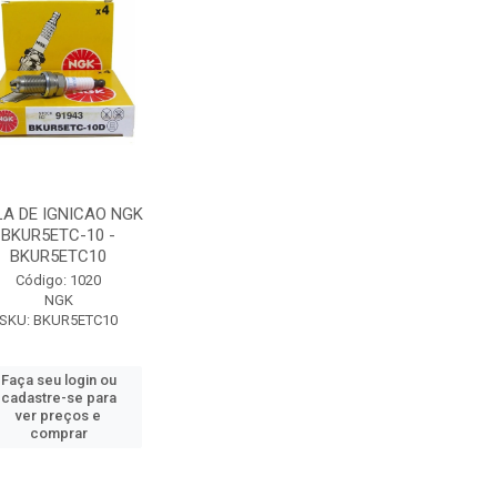
LA DE IGNICAO NGK
BKUR5ETC-10 -
BKUR5ETC10
Código: 1020
NGK
SKU: BKUR5ETC10
Faça seu login ou
cadastre-se para
ver preços e
comprar