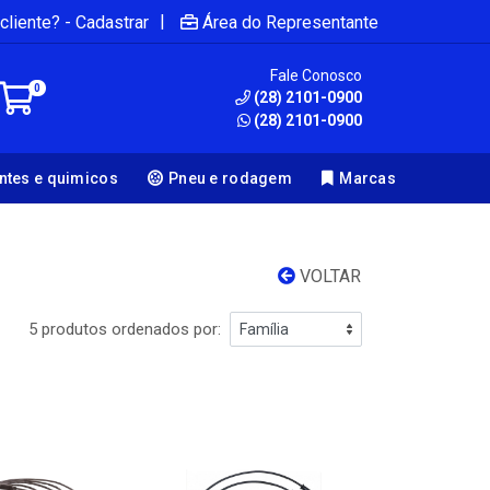
|
cliente? - Cadastrar
Área do Representante
Fale Conosco
0
(28) 2101-0900
(28) 2101-0900
antes e quimicos
Pneu e rodagem
Marcas
VOLTAR
5 produtos ordenados por: