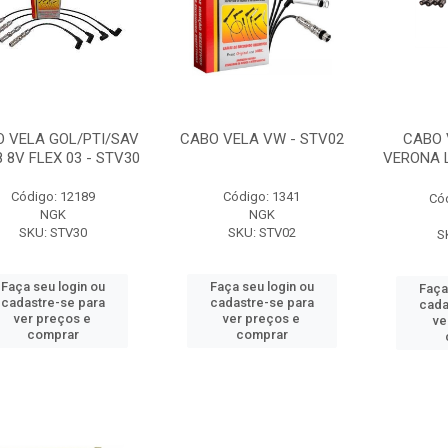
 VELA GOL/PTI/SAV
CABO VELA VW - STV02
CABO 
8 8V FLEX 03 - STV30
VERONA L
Código: 12189
Código: 1341
Có
NGK
NGK
SKU: STV30
SKU: STV02
S
Faça seu login ou
Faça seu login ou
Faça
cadastre-se para
cadastre-se para
cada
ver preços e
ver preços e
ve
comprar
comprar