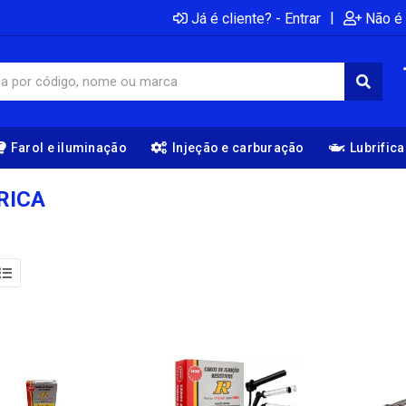
|
Já é cliente? - Entrar
Não é 
Farol e iluminação
Injeção e carburação
Lubrific
RICA