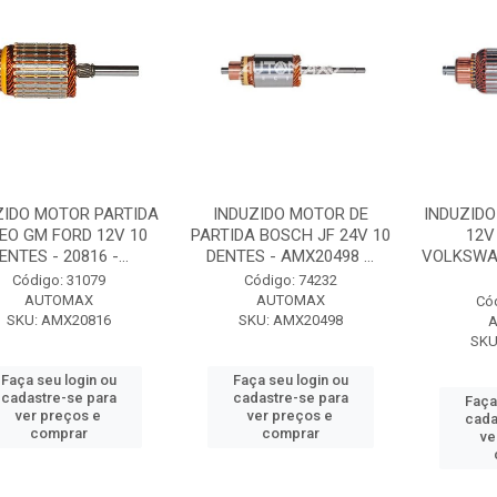
ZIDO MOTOR PARTIDA
INDUZIDO MOTOR DE
INDUZIDO
EO GM FORD 12V 10
PARTIDA BOSCH JF 24V 10
12V
ENTES - 20816 -...
DENTES - AMX20498 ...
VOLKSWA
Código: 31079
Código: 74232
AUTOMAX
AUTOMAX
Có
SKU: AMX20816
SKU: AMX20498
SKU
Faça seu login ou
Faça seu login ou
cadastre-se para
cadastre-se para
Faça
ver preços e
ver preços e
cada
comprar
comprar
ve