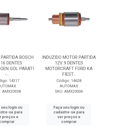
 PARTIDA BOSCH
INDUZIDO MOTOR PARTIDA
 16 DENTES
12V 9 DENTES
GEN GOL PARATI
MOTORCRAFT FORD KA
-...
FIEST...
digo: 14317
Código: 14628
AUTOMAX
AUTOMAX
: AMX20338
SKU: AMX20006
 seu login ou
Faça seu login ou
stre-se para
cadastre-se para
r preços e
ver preços e
comprar
comprar