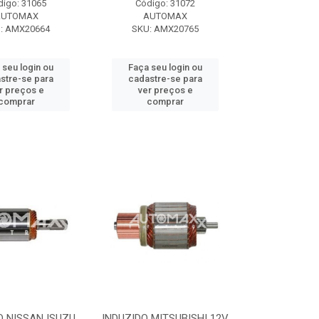
digo: 31065
Código: 31072
AUTOMAX
AUTOMAX
: AMX20664
SKU: AMX20765
 seu login ou
Faça seu login ou
stre-se para
cadastre-se para
r preços e
ver preços e
comprar
comprar
O NISSAN ISUZU
INDUZIDO MITSUBISHI 12V