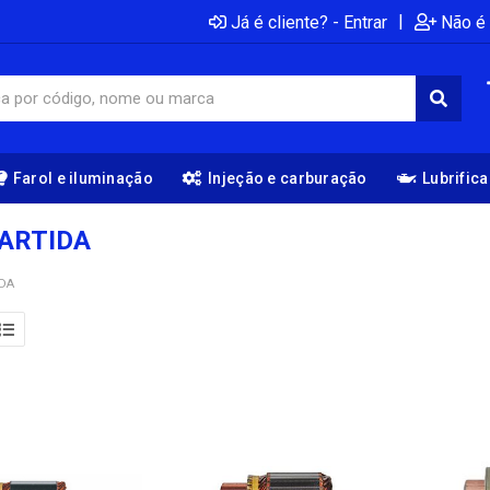
|
Já é cliente? - Entrar
Não é 
Farol e iluminação
Injeção e carburação
Lubrific
ARTIDA
DA