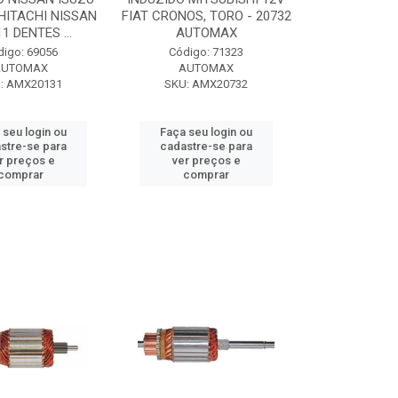
HITACHI NISSAN
FIAT CRONOS, TORO - 20732
1 DENTES ...
AUTOMAX
digo: 69056
Código: 71323
AUTOMAX
AUTOMAX
: AMX20131
SKU: AMX20732
 seu login ou
Faça seu login ou
stre-se para
cadastre-se para
r preços e
ver preços e
comprar
comprar