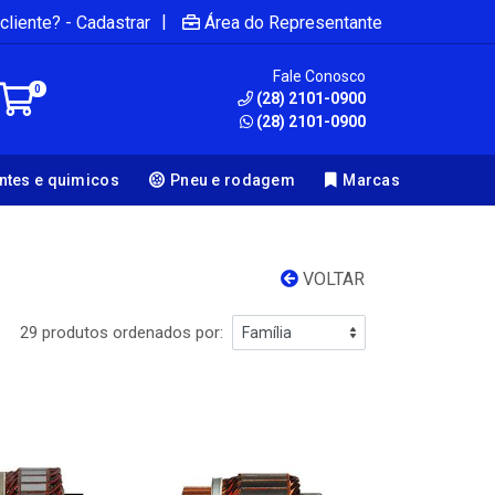
|
cliente? - Cadastrar
Área do Representante
Fale Conosco
0
(28) 2101-0900
(28) 2101-0900
antes e quimicos
Pneu e rodagem
Marcas
VOLTAR
29 produtos ordenados por: