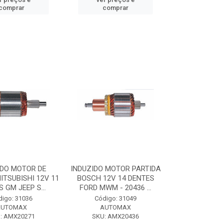
comprar
comprar
IDO MOTOR DE
INDUZIDO MOTOR PARTIDA
ITSUBISHI 12V 11
BOSCH 12V 14 DENTES
 GM JEEP S...
FORD MWM - 20436 ...
digo: 31036
Código: 31049
AUTOMAX
AUTOMAX
: AMX20271
SKU: AMX20436