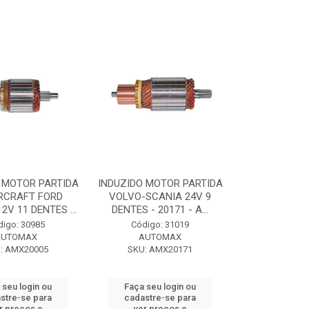
 MOTOR PARTIDA
INDUZIDO MOTOR PARTIDA
RCRAFT FORD
VOLVO-SCANIA 24V 9
2V 11 DENTES ...
DENTES - 20171 - A...
digo: 30985
Código: 31019
AUTOMAX
AUTOMAX
: AMX20005
SKU: AMX20171
 seu login ou
Faça seu login ou
stre-se para
cadastre-se para
r preços e
ver preços e