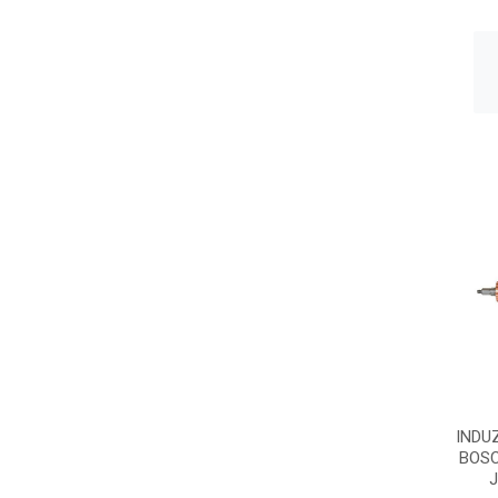
INDU
BOSC
J