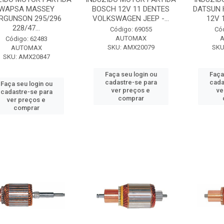
WAPSA MASSEY
BOSCH 12V 11 DENTES
DATSUN 
RGUNSON 295/296
VOLKSWAGEN JEEP -...
12V 1
228/47...
Código: 69055
Có
AUTOMAX
Código: 62483
SKU: AMX20079
SKU
AUTOMAX
SKU: AMX20847
Faça seu login ou
Faça
cadastre-se para
cada
Faça seu login ou
ver preços e
ve
cadastre-se para
comprar
ver preços e
comprar