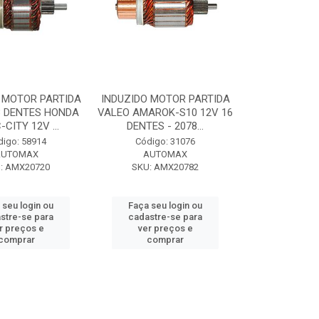
 MOTOR PARTIDA
INDUZIDO MOTOR PARTIDA
3 DENTES HONDA
VALEO AMAROK-S10 12V 16
-CITY 12V ...
DENTES - 2078...
digo: 58914
Código: 31076
AUTOMAX
AUTOMAX
: AMX20720
SKU: AMX20782
 seu login ou
Faça seu login ou
stre-se para
cadastre-se para
r preços e
ver preços e
comprar
comprar