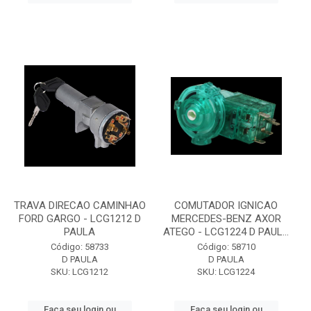
TRAVA DIRECAO CAMINHAO
COMUTADOR IGNICAO
FORD GARGO - LCG1212 D
MERCEDES-BENZ AXOR
PAULA
ATEGO - LCG1224 D PAUL...
Código: 58733
Código: 58710
D PAULA
D PAULA
SKU: LCG1212
SKU: LCG1224
Faça seu login ou
Faça seu login ou