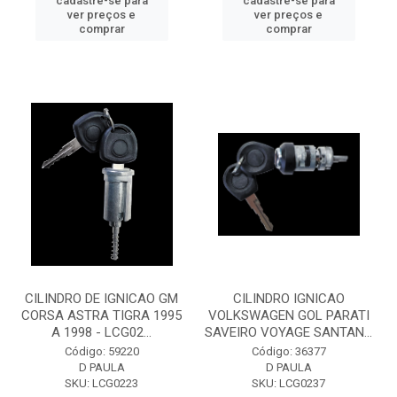
cadastre-se para
cadastre-se para
ver preços e
ver preços e
comprar
comprar
CILINDRO DE IGNICAO GM
CILINDRO IGNICAO
CORSA ASTRA TIGRA 1995
VOLKSWAGEN GOL PARATI
A 1998 - LCG02...
SAVEIRO VOYAGE SANTAN...
Código: 59220
Código: 36377
D PAULA
D PAULA
SKU: LCG0223
SKU: LCG0237