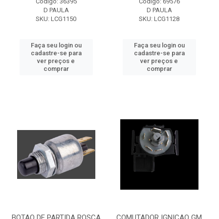
Código: 36395
Código: 69576
D PAULA
D PAULA
SKU: LCG1150
SKU: LCG1128
Faça seu login ou
Faça seu login ou
cadastre-se para
cadastre-se para
ver preços e
ver preços e
comprar
comprar
BOTAO DE PARTIDA ROSCA
COMUTADOR IGNICAO GM