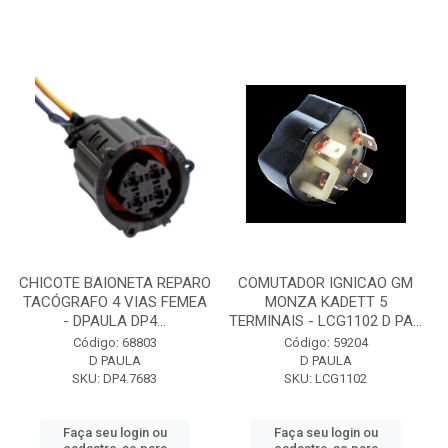
CHICOTE BAIONETA REPARO
COMUTADOR IGNICAO GM
TACÓGRAFO 4 VIAS FEMEA
MONZA KADETT 5
- DPAULA DP4...
TERMINAIS - LCG1102 D PA...
Código: 68803
Código: 59204
D PAULA
D PAULA
SKU: DP4.7683
SKU: LCG1102
Faça seu login ou
Faça seu login ou