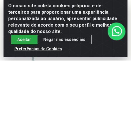
O nosso site coleta cookies próprios e de
terceiros para proporcionar uma experiência
Faça seu login ou
Faça seu login ou
personalizada ao usuário, apresentar publicidade
cadastre-se para
cadastre-se para
ver preços e
ver preços e
relevante de acordo com o seu perfil e melhorar a
comprar
comprar
qualidade do nosso site.
Aceitar
Negar não essenciais
Preferências de Cookies
AMORTECEDOR DIANTEIRO
AMORTECEDOR DIANTEIRO
FIAT - CV34156
FIAT - CV34156