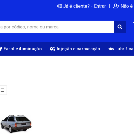
|
Já é cliente? - Entrar
Não é 
Farol e iluminação
Injeção e carburação
Lubrific