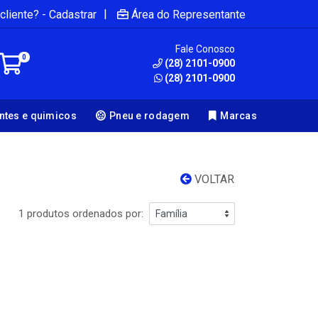
|
cliente? - Cadastrar
Área do Representante
Fale Conosco
0
(28) 2101-0900
(28) 2101-0900
antes e quimicos
Pneu e rodagem
Marcas
VOLTAR
1 produtos ordenados por: