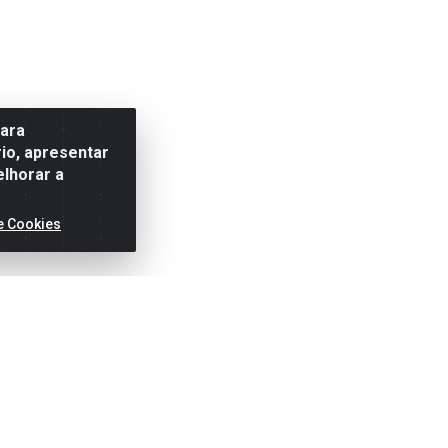
para
io, apresentar
elhorar a
e Cookies