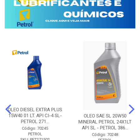
OLEO DIESEL EXTRA PLUS
15W40 01 LT. API CI-4 SL-
OLEO SAE SL 20W50
PETROL 271...
MINERAL PETROL 24X1LT
API SL - PETROL 386...
Código: 70245
PETROL
Código: 70248
SKU: PET271502