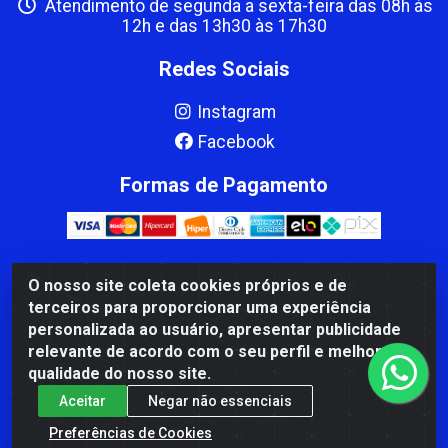
Atendimento de segunda a sexta-feira das 08h às
12h e das 13h30 às 17h30
Redes Sociais
Instagram
Facebook
Formas de Pagamento
O nosso site coleta cookies próprios e de
CBP MACEDO COMERCIO PEÇAS LTDA Matriz - av Mauro
terceiros para proporcionar uma experiência
Miranda Madureira, 1249 - Coramara , Cachoeiro de
personalizada ao usuário, apresentar publicidade
Itapemirim/ES - CEP 29.311-310 - CNPJ 00.502.680/0001-41
relevante de acordo com o seu perfil e melhorar a
qualidade do nosso site.
Aceitar
Negar não essenciais
Preferências de Cookies