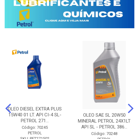
OLEO DIESEL EXTRA PLUS
15W40 01 LT. API CI-4 SL-
OLEO SAE SL 20W50
PETROL 271...
MINERAL PETROL 24X1LT
API SL - PETROL 386...
Código: 70245
PETROL
Código: 70248
SKU: PET271502