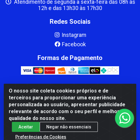
Atendimento de segunda a sexta-feira das 08h às
12h e das 13h30 às 17h30
Redes Sociais
Instagram
Facebook
Formas de Pagamento
O nosso site coleta cookies próprios e de
CBP MACEDO COMERCIO PEÇAS LTDA Matriz - av Mauro
terceiros para proporcionar uma experiência
Miranda Madureira, 1249 - Coramara , Cachoeiro de
personalizada ao usuário, apresentar publicidade
Itapemirim/ES - CEP 29.311-310 - CNPJ 00.502.680/0001-41
relevante de acordo com o seu perfil e melhorar a
qualidade do nosso site.
Aceitar
Negar não essenciais
Preferências de Cookies