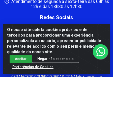
Atendimento de segunda a sexta-feira das 08h às
12h e das 13h30 às 17h30
Redes Sociais
Instagram
O nosso site coleta cookies próprios e de
terceiros para proporcionar uma experiência
Facebook
personalizada ao usuário, apresentar publicidade
Formas de Pagamento
relevante de acordo com o seu perfil e melhorar a
qualidade do nosso site.
Aceitar
Negar não essenciais
Preferências de Cookies
CBP MACEDO COMERCIO PEÇAS LTDA Matriz - av Mauro
Miranda Madureira, 1249 - Coramara , Cachoeiro de
Itapemirim/ES - CEP 29.311-310 - CNPJ 00.502.680/0001-41