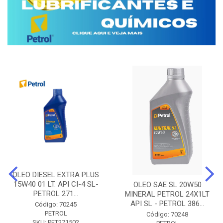
OLEO DIESEL EXTRA PLUS
15W40 01 LT. API CI-4 SL-
OLEO SAE SL 20W50
PETROL 271...
MINERAL PETROL 24X1LT
API SL - PETROL 386...
Código: 70245
PETROL
Código: 70248
SKU: PET271502