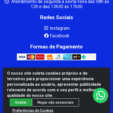
Atendimento de segunda a sexta-feira das 08h às
12h e das 13h30 às 17h30
Redes Sociais
Instagram
Facebook
Formas de Pagamento
O nosso site coleta cookies próprios e de
CBP MACEDO COMERCIO PEÇAS LTDA Matriz - av Mauro
terceiros para proporcionar uma experiência
Miranda Madureira, 1249 - Coramara , Cachoeiro de
personalizada ao usuário, apresentar publicidade
Itapemirim/ES - CEP 29.311-310 - CNPJ 00.502.680/0001-41
relevante de acordo com o seu perfil e melhorar a
qualidade do nosso site.
Aceitar
Negar não essenciais
Preferências de Cookies