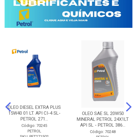
OLEO DIESEL EXTRA PLUS
15W40 01 LT. API CI-4 SL-
OLEO SAE SL 20W50
PETROL 271...
MINERAL PETROL 24X1LT
API SL - PETROL 386...
Código: 70245
PETROL
Código: 70248
SKU: PET271502