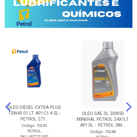
OLEO DIESEL EXTRA PLUS
15W40 01 LT. API CI-4 SL-
OLEO SAE SL 20W50
PETROL 271...
MINERAL PETROL 24X1LT
API SL - PETROL 386...
Código: 70245
PETROL
Código: 70248
SKU: PET271502