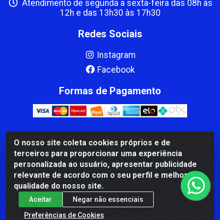
Atendimento de segunda a sexta-feira das 08h às
12h e das 13h30 às 17h30
Redes Sociais
Instagram
Facebook
Formas de Pagamento
O nosso site coleta cookies próprios e de
CBP MACEDO COMERCIO PEÇAS LTDA Matriz - av Mauro
terceiros para proporcionar uma experiência
Miranda Madureira, 1249 - Coramara , Cachoeiro de
personalizada ao usuário, apresentar publicidade
Itapemirim/ES - CEP 29.311-310 - CNPJ 00.502.680/0001-41
relevante de acordo com o seu perfil e melhorar a
qualidade do nosso site.
Aceitar
Negar não essenciais
Preferências de Cookies