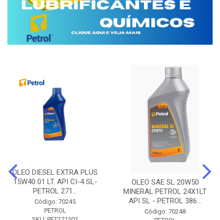
OLEO DIESEL EXTRA PLUS
15W40 01 LT. API CI-4 SL-
OLEO SAE SL 20W50
PETROL 271...
MINERAL PETROL 24X1LT
API SL - PETROL 386...
Código: 70245
PETROL
Código: 70248
SKU: PET271502