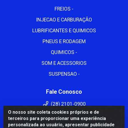
FREIOS -
INJECAO E CARBURAÇÃO
LUBRIFICANTES E QUIMICOS
PNEUS E RODAGEM
QUIMICOS -
SOM E ACESSORIOS
SUSPENSAO -
Fale Conosco
(28) 2101-0900
O nosso site coleta cookies próprios e de
(28) 2101-0900
terceiros para proporcionar uma experiência
cema@cemadistribuidora.com.br
personalizada ao usuário, apresentar publicidade