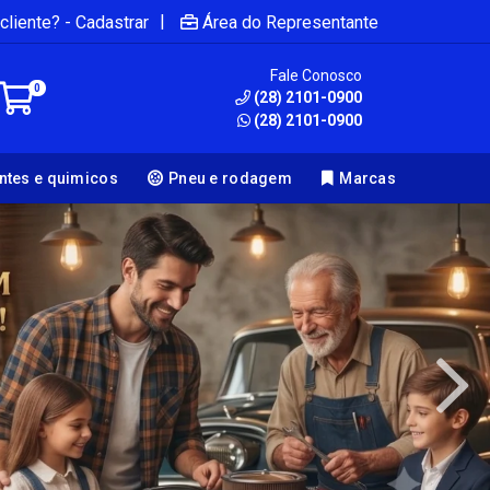
|
cliente? - Cadastrar
Área do Representante
Fale Conosco
0
(28) 2101-0900
(28) 2101-0900
antes e quimicos
Pneu e rodagem
Marcas