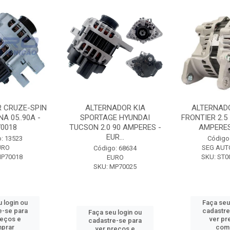
 CRUZE-SPIN
ALTERNADOR KIA
ALTERNAD
A 05..90A -
SPORTAGE HYUNDAI
FRONTIER 2.5
0018
TUCSON 2.0 90 AMPERES -
AMPERES 
EUR...
: 13523
Código
URO
SEG AUT
Código: 68634
MP70018
SKU: ST0
EURO
SKU: MP70025
 login ou
Faça seu
e-se para
cadastre
Faça seu login ou
reços e
ver pr
cadastre-se para
prar
com
ver preços e