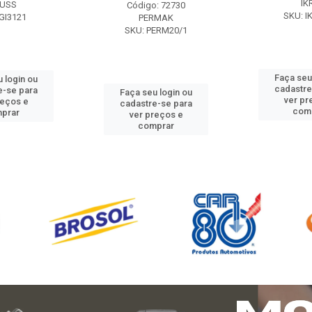
IK
USS
Código: 72730
SKU: I
GI3121
PERMAK
SKU: PERM20/1
Faça seu
 login ou
cadastre
e-se para
Faça seu login ou
ver pr
reços e
cadastre-se para
com
prar
ver preços e
comprar