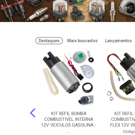
Destaques
Mais buscados
Lançamentos
FREIOS DOT 3
KIT REFIL BOMBA
KIT REFIL
PARAFLU -
COMBUSTIVEL INTERNA
COMBUSTIV
02 PARAFLU
12V VEICULOS GASOLINA -
FLEX 12V VE
...
o: 74435
Código