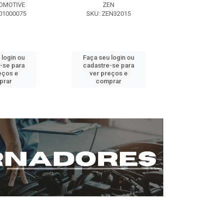
OMOTIVE
ZEN
SEG AUT
01000075
SKU: ZEN32015
SKU: ST0
 login ou
Faça seu login ou
Faça seu 
-se para
cadastre-se para
cadastre
eços e
ver preços e
ver pr
prar
comprar
comp