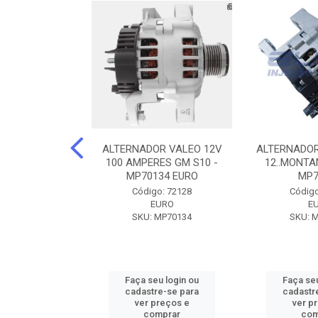
DOR CORSA-
ALTERNADOR VALEO 12V
ALTERNADOR
 12V 100A 12V
100 AMPERES GM S10 -
12..MONTAN
N42010
MP70134 EURO
MP7
o: 72905
Código: 72128
Código
ZEN
EURO
E
ZEN42010
SKU: MP70134
SKU: 
u login ou
Faça seu login ou
Faça seu
e-se para
cadastre-se para
cadastr
reços e
ver preços e
ver p
mprar
comprar
com