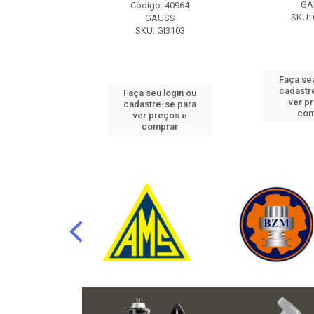
RAFLU
GA
Código: 40964
F10.7302
SKU: 
GAUSS
SKU: GI3103
u login ou
Faça seu
e-se para
cadastr
Faça seu login ou
reços e
ver p
cadastre-se para
mprar
com
ver preços e
comprar