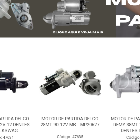
ARTIDA DELCO
MOTOR DE PARTIDA DELCO
MOTOR DE PA
2V 12 DENTES
28MT 9D 12V MB - MP20627
REMY 38MT 
LKSWAG...
DENTES S
Código: 47635
: 47631
Código