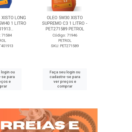
 XISTO LONG
OLEO 5W30 XISTO
OLEO DIESEL
15W40 1 LITRO
SUPREMO C3 1 LITRO -
15W40 01 LT. 
1913...
PET271589 PETROL
PETROL 
: 71584
Código: 71946
Código:
ROL
PETROL
PET
T401913
SKU: PET271589
SKU: PE
 login ou
Faça seu login ou
Faça seu 
-se para
cadastre-se para
cadastre
eços e
ver preços e
ver pr
prar
comprar
comp