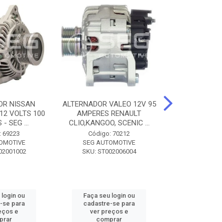
OR NISSAN
ALTERNADOR VALEO 12V 95
ALTERNADOR 
 12 VOLTS 100
AMPERES RENAULT
SEM POLIA A
- SEG ...
CLIO,KANGOO, SCENIC ...
8500 - SF
: 69223
Código: 70212
Código:
OMOTIVE
SEG AUTOMOTIVE
SEG AUT
02001002
SKU: ST002006004
SKU: SF0
 login ou
Faça seu login ou
Faça seu 
-se para
cadastre-se para
cadastre
eços e
ver preços e
ver pr
prar
comprar
comp