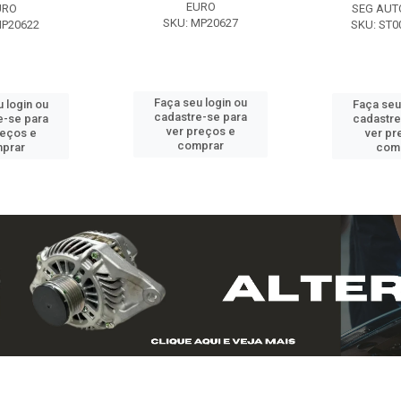
EURO
URO
SEG AUT
SKU: MP20627
MP20622
SKU: ST0
Faça seu login ou
 login ou
Faça seu
cadastre-se para
e-se para
cadastre
ver preços e
reços e
ver pr
comprar
prar
com