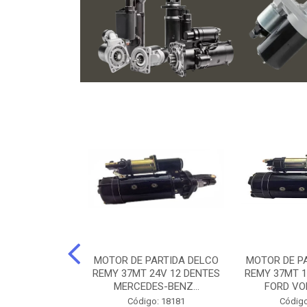
ARTIDA BOSCH
MOTOR DE PARTIDA DELCO
MOTOR DE P
NTES MANCAL
REMY 37MT 24V 12 DENTES
REMY 37MT 1
ERCEDES-...
MERCEDES-BENZ...
FORD VO
o: 74219
Código: 18181
Código