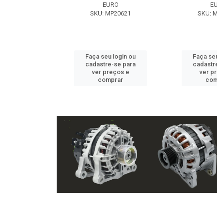
EXE
EURO
E
 NX2105
SKU: MP20621
SKU: 
u login ou
Faça seu login ou
Faça seu
e-se para
cadastre-se para
cadastr
reços e
ver preços e
ver p
mprar
comprar
com