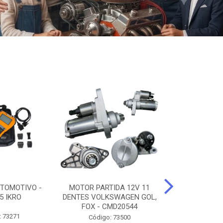
TOMOTIVO -
MOTOR PARTIDA 12V 11
ALTERNADO
5 IKRO
DENTES VOLKSWAGEN GOL,
AMPERES FIAT
FOX - CMD20544
UNO - CMD7
: 73271
Código: 73500
Código: