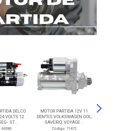
RTIDA DELCO
MOTOR PARTIDA 12V 11
MOTOR PARTI
24 VOLTS 12
DENTES VOLKSWAGEN GOL,
12 DENTES 
EG- ST...
SAVEIRO, VOYAGE ...
BENZ AXOR, 
: 69383
Código: 71472
Código: