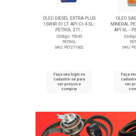
W30 XISTO
OLEO DIESEL EXTRA PLUS
OLEO SAE
3 1 LITRO -
15W40 01 LT. API CI-4 SL-
MINERAL PE
89 PETROL
PETROL 271...
API SL - P
o: 71946
Código: 70245
Código
TROL
PETROL
PE
ET271589
SKU: PET271502
SKU: P
u login ou
Faça seu login ou
Faça seu
e-se para
cadastre-se para
cadastr
reços e
ver preços e
ver p
mprar
comprar
com