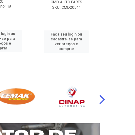
RO
CMD AUTO PARTS
CMD AUT
KR2115
SKU: CMD20544
SKU: CM
 login ou
Faça seu login ou
Faça seu 
-se para
cadastre-se para
cadastre
eços e
ver preços e
ver pr
prar
comprar
comp