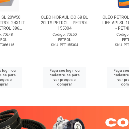
 SL 20W50
OLEO HIDRAULICO 68 BL
OLEO PETROL
TROL 24X1LT
20LTS PETROL - PETROL
LIFE API SL 
ETROL 386...
155304
- PET40
: 70248
Código: 70250
Código
TROL
PETROL
PET
ET386115
SKU: PET155304
SKU: PE
 login ou
Faça seu login ou
Faça seu
e-se para
cadastre-se para
cadastre
reços e
ver preços e
ver pr
prar
comprar
com