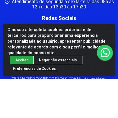
Atendimento de segunda a sexta-feira das 08h às
12h e das 13h30 às 17h30
Redes Sociais
Instagram
O nosso site coleta cookies próprios e de
terceiros para proporcionar uma experiência
Facebook
personalizada ao usuário, apresentar publicidade
relevante de acordo com o seu perfil e melhorar a
Formas de Pagamento
qualidade do nosso site.
Aceitar
Negar não essenciais
Preferências de Cookies
CBP MACEDO COMERCIO PEÇAS LTDA Matriz - av Mauro
Miranda Madureira, 1249 - Coramara , Cachoeiro de
Itapemirim/ES - CEP 29.311-310 - CNPJ 00.502.680/0001-41