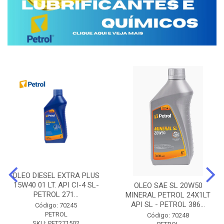
OLEO DIESEL EXTRA PLUS
15W40 01 LT. API CI-4 SL-
OLEO SAE SL 20W50
PETROL 271...
MINERAL PETROL 24X1LT
API SL - PETROL 386...
Código: 70245
PETROL
Código: 70248
SKU: PET271502