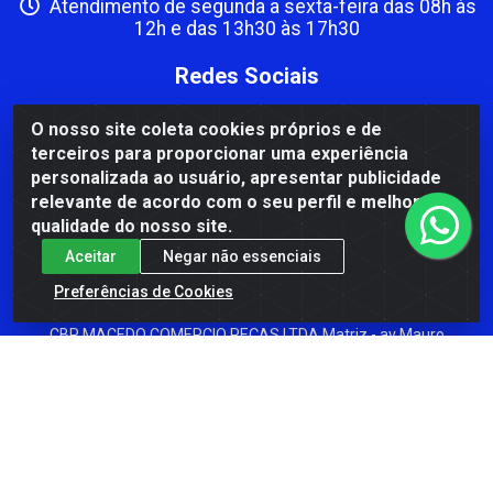
Atendimento de segunda a sexta-feira das 08h às
12h e das 13h30 às 17h30
Redes Sociais
Instagram
O nosso site coleta cookies próprios e de
terceiros para proporcionar uma experiência
Facebook
personalizada ao usuário, apresentar publicidade
Formas de Pagamento
relevante de acordo com o seu perfil e melhorar a
qualidade do nosso site.
Aceitar
Negar não essenciais
Preferências de Cookies
CBP MACEDO COMERCIO PEÇAS LTDA Matriz - av Mauro
Miranda Madureira, 1249 - Coramara , Cachoeiro de
Itapemirim/ES - CEP 29.311-310 - CNPJ 00.502.680/0001-41