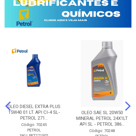
OLEO DIESEL EXTRA PLUS
15W40 01 LT. API CI-4 SL-
OLEO SAE SL 20W50
PETROL 271...
MINERAL PETROL 24X1LT
API SL - PETROL 386...
Código: 70245
PETROL
Código: 70248
SKU: PET271502