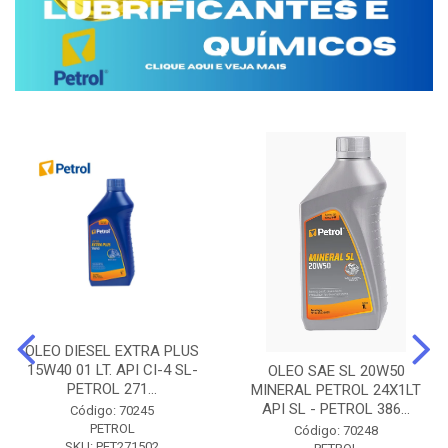
OLEO DIESEL EXTRA PLUS
15W40 01 LT. API CI-4 SL-
OLEO SAE SL 20W50
PETROL 271...
MINERAL PETROL 24X1LT
API SL - PETROL 386...
Código: 70245
PETROL
Código: 70248
SKU: PET271502