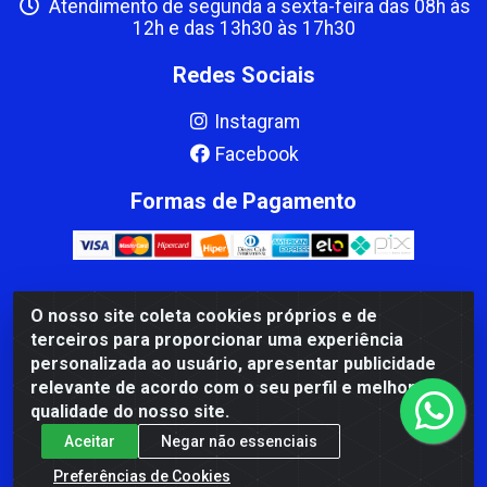
Atendimento de segunda a sexta-feira das 08h às
12h e das 13h30 às 17h30
Redes Sociais
Instagram
Facebook
Formas de Pagamento
O nosso site coleta cookies próprios e de
CBP MACEDO COMERCIO PEÇAS LTDA Matriz - av Mauro
terceiros para proporcionar uma experiência
Miranda Madureira, 1249 - Coramara , Cachoeiro de
personalizada ao usuário, apresentar publicidade
Itapemirim/ES - CEP 29.311-310 - CNPJ 00.502.680/0001-41
relevante de acordo com o seu perfil e melhorar a
qualidade do nosso site.
Aceitar
Negar não essenciais
Preferências de Cookies