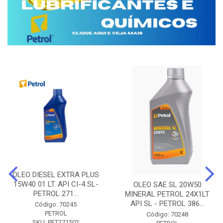
OLEO DIESEL EXTRA PLUS
15W40 01 LT. API CI-4 SL-
OLEO SAE SL 20W50
PETROL 271...
MINERAL PETROL 24X1LT
API SL - PETROL 386...
Código: 70245
PETROL
Código: 70248
SKU: PET271502