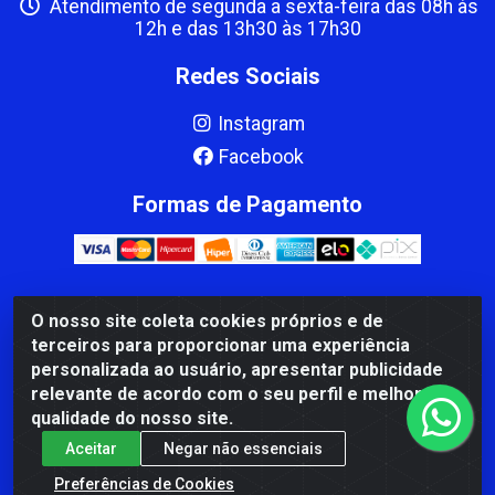
Atendimento de segunda a sexta-feira das 08h às
12h e das 13h30 às 17h30
Redes Sociais
Instagram
Facebook
Formas de Pagamento
O nosso site coleta cookies próprios e de
CBP MACEDO COMERCIO PEÇAS LTDA Matriz - av Mauro
terceiros para proporcionar uma experiência
Miranda Madureira, 1249 - Coramara , Cachoeiro de
personalizada ao usuário, apresentar publicidade
Itapemirim/ES - CEP 29.311-310 - CNPJ 00.502.680/0001-41
relevante de acordo com o seu perfil e melhorar a
qualidade do nosso site.
Aceitar
Negar não essenciais
Preferências de Cookies