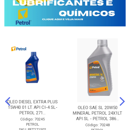
OLEO DIESEL EXTRA PLUS
15W40 01 LT. API CI-4 SL-
OLEO SAE SL 20W50
PETROL 271...
MINERAL PETROL 24X1LT
API SL - PETROL 386...
Código: 70245
PETROL
Código: 70248
SKU: PET271502