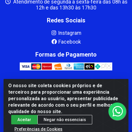
Atendimento de segunda a sexta-feira das 08h às
12h e das 13h30 às 17h30
Redes Sociais
Instagram
Facebook
Formas de Pagamento
O nosso site coleta cookies próprios e de
CBP MACEDO COMERCIO PEÇAS LTDA Matriz - av Mauro
terceiros para proporcionar uma experiência
Miranda Madureira, 1249 - Coramara , Cachoeiro de
personalizada ao usuário, apresentar publicidade
Itapemirim/ES - CEP 29.311-310 - CNPJ 00.502.680/0001-41
relevante de acordo com o seu perfil e melhorar a
qualidade do nosso site.
Aceitar
Negar não essenciais
Preferências de Cookies