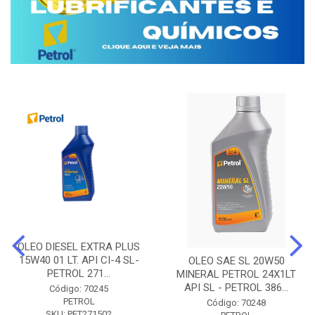
OLEO DIESEL EXTRA PLUS
15W40 01 LT. API CI-4 SL-
OLEO SAE SL 20W50
PETROL 271...
MINERAL PETROL 24X1LT
API SL - PETROL 386...
Código: 70245
PETROL
Código: 70248
SKU: PET271502