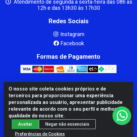
Atendimento de segunda a sexta-feira das 08h às
12h e das 13h30 às 17h30
Redes Sociais
Instagram
Facebook
Formas de Pagamento
O nosso site coleta cookies próprios e de
CBP MACEDO COMERCIO PEÇAS LTDA Matriz - av Mauro
terceiros para proporcionar uma experiência
Miranda Madureira, 1249 - Coramara , Cachoeiro de
personalizada ao usuário, apresentar publicidade
Itapemirim/ES - CEP 29.311-310 - CNPJ 00.502.680/0001-41
relevante de acordo com o seu perfil e melhorar a
qualidade do nosso site.
Aceitar
Negar não essenciais
Preferências de Cookies