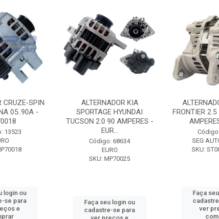
 CRUZE-SPIN
ALTERNADOR KIA
ALTERNAD
A 05..90A -
SPORTAGE HYUNDAI
FRONTIER 2.5
0018
TUCSON 2.0 90 AMPERES -
AMPERES 
EUR...
: 13523
Código
URO
SEG AUT
Código: 68634
MP70018
SKU: ST0
EURO
SKU: MP70025
 login ou
Faça seu
e-se para
cadastre
Faça seu login ou
reços e
ver pr
cadastre-se para
prar
com
ver preços e