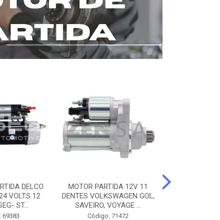
RTIDA DELCO
MOTOR PARTIDA 12V 11
MOTOR PARTI
24 VOLTS 12
DENTES VOLKSWAGEN GOL,
12 DENTES 
EG- ST...
SAVEIRO, VOYAGE ...
BENZ AXOR, 
: 69383
Código: 71472
Código: