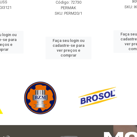
IK
USS
Código: 72730
SKU: I
GI3121
PERMAK
SKU: PERM20/1
Faça seu
 login ou
cadastre
e-se para
Faça seu login ou
ver pr
reços e
cadastre-se para
com
prar
ver preços e
comprar