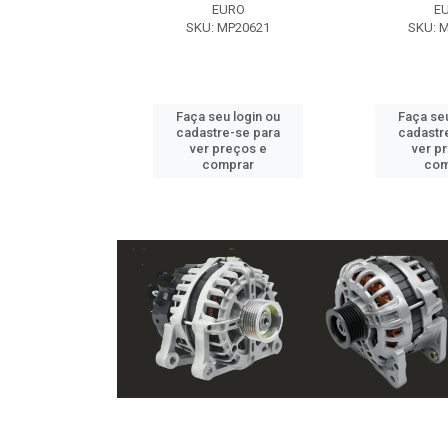
EXE
EURO
E
 NX2105
SKU: MP20621
SKU: 
u login ou
Faça seu login ou
Faça seu
e-se para
cadastre-se para
cadastr
reços e
ver preços e
ver p
mprar
comprar
com