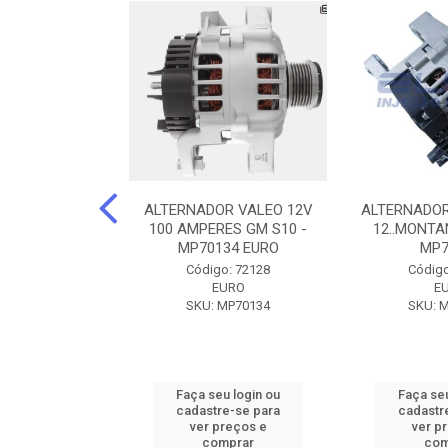
DOR CORSA-
ALTERNADOR VALEO 12V
ALTERNADOR
 12V 100A 12V
100 AMPERES GM S10 -
12..MONTAN
N42010
MP70134 EURO
MP7
o: 72905
Código: 72128
Código
ZEN
EURO
E
ZEN42010
SKU: MP70134
SKU: 
u login ou
Faça seu login ou
Faça seu
e-se para
cadastre-se para
cadastr
reços e
ver preços e
ver p
mprar
comprar
com