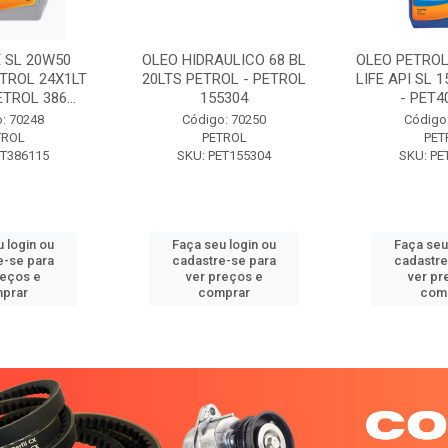
 SL 20W50
OLEO HIDRAULICO 68 BL
OLEO PETROL
TROL 24X1LT
20LTS PETROL - PETROL
LIFE API SL 
ETROL 386...
155304
- PET40
: 70248
Código: 70250
Código
TROL
PETROL
PET
ET386115
SKU: PET155304
SKU: PE
 login ou
Faça seu login ou
Faça seu
e-se para
cadastre-se para
cadastre
reços e
ver preços e
ver pr
prar
comprar
com