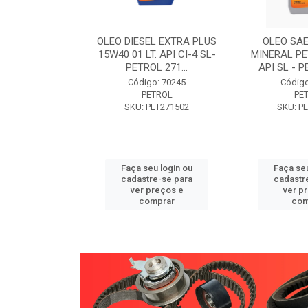
W30 XISTO
OLEO DIESEL EXTRA PLUS
OLEO SAE
3 1 LITRO -
15W40 01 LT. API CI-4 SL-
MINERAL PE
89 PETROL
PETROL 271...
API SL - P
o: 71946
Código: 70245
Código
TROL
PETROL
PE
ET271589
SKU: PET271502
SKU: P
u login ou
Faça seu login ou
Faça seu
e-se para
cadastre-se para
cadastr
reços e
ver preços e
ver p
mprar
comprar
com