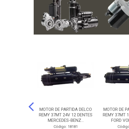
ARTIDA BOSCH
MOTOR DE PARTIDA DELCO
MOTOR DE P
NTES MANCAL
REMY 37MT 24V 12 DENTES
REMY 37MT 1
ERCEDES-...
MERCEDES-BENZ...
FORD VO
o: 74219
Código: 18181
Código