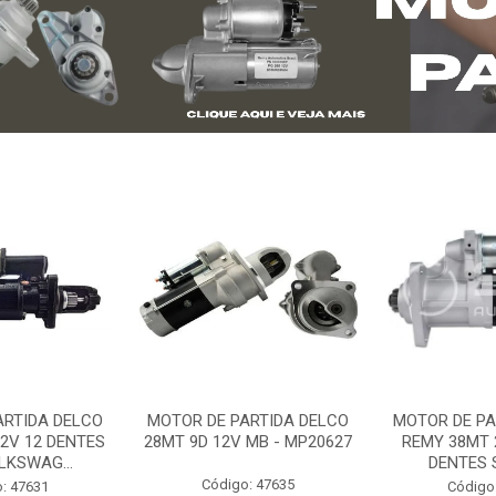
ARTIDA DELCO
MOTOR DE PARTIDA DELCO
MOTOR DE PA
2V 12 DENTES
28MT 9D 12V MB - MP20627
REMY 38MT 
LKSWAG...
DENTES S
Código: 47635
: 47631
Código