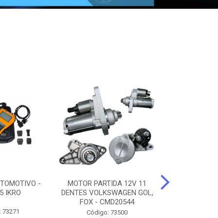
TOMOTIVO -
MOTOR PARTIDA 12V 11
ALTERNADO
5 IKRO
DENTES VOLKSWAGEN GOL,
AMPERES FIAT
FOX - CMD20544
UNO - CMD7
: 73271
Código: 73500
Código: