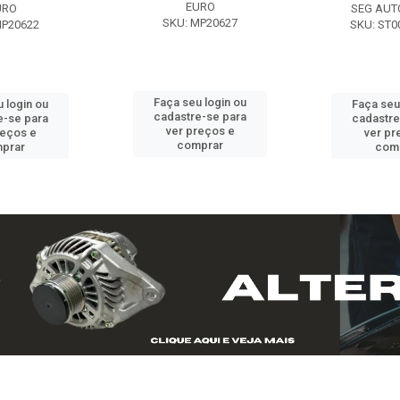
EURO
URO
SEG AUT
SKU: MP20627
MP20622
SKU: ST0
Faça seu login ou
 login ou
Faça seu
cadastre-se para
e-se para
cadastre
ver preços e
reços e
ver pr
comprar
prar
com