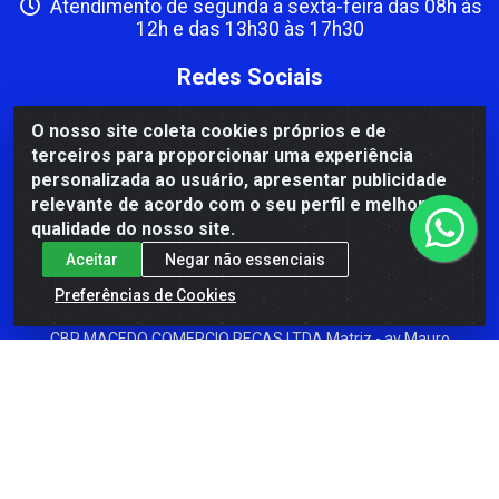
Atendimento de segunda a sexta-feira das 08h às
12h e das 13h30 às 17h30
Redes Sociais
Instagram
O nosso site coleta cookies próprios e de
terceiros para proporcionar uma experiência
Facebook
personalizada ao usuário, apresentar publicidade
Formas de Pagamento
relevante de acordo com o seu perfil e melhorar a
qualidade do nosso site.
Aceitar
Negar não essenciais
Preferências de Cookies
CBP MACEDO COMERCIO PEÇAS LTDA Matriz - av Mauro
Miranda Madureira, 1249 - Coramara , Cachoeiro de
Itapemirim/ES - CEP 29.311-310 - CNPJ 00.502.680/0001-41