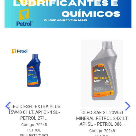
OLEO DIESEL EXTRA PLUS
15W40 01 LT. API CI-4 SL-
OLEO SAE SL 20W50
PETROL 271...
MINERAL PETROL 24X1LT
API SL - PETROL 386...
Código: 70245
PETROL
Código: 70248
SKU: PET271502