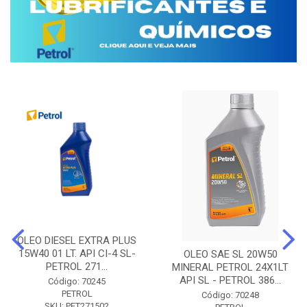
OLEO DIESEL EXTRA PLUS
15W40 01 LT. API CI-4 SL-
OLEO SAE SL 20W50
PETROL 271...
MINERAL PETROL 24X1LT
API SL - PETROL 386...
Código: 70245
PETROL
Código: 70248
SKU: PET271502