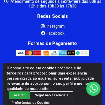
Atendimento de segunda a sexta-feira das 08h às
12h e das 13h30 às 17h30
Redes Sociais
Instagram
Facebook
Formas de Pagamento
O nosso site coleta cookies próprios e de
CBP MACEDO COMERCIO PEÇAS LTDA Matriz - av Mauro
terceiros para proporcionar uma experiência
Miranda Madureira, 1249 - Coramara , Cachoeiro de
personalizada ao usuário, apresentar publicidade
Itapemirim/ES - CEP 29.311-310 - CNPJ 00.502.680/0001-41
relevante de acordo com o seu perfil e melhorar a
qualidade do nosso site.
Aceitar
Negar não essenciais
Preferências de Cookies