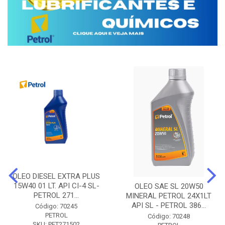
OLEO DIESEL EXTRA PLUS
15W40 01 LT. API CI-4 SL-
OLEO SAE SL 20W50
PETROL 271...
MINERAL PETROL 24X1LT
API SL - PETROL 386...
Código: 70245
PETROL
Código: 70248
SKU: PET271502