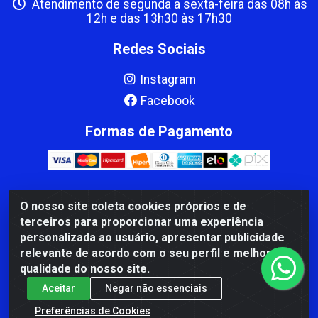
Atendimento de segunda a sexta-feira das 08h às
12h e das 13h30 às 17h30
Redes Sociais
Instagram
Facebook
Formas de Pagamento
O nosso site coleta cookies próprios e de
CBP MACEDO COMERCIO PEÇAS LTDA Matriz - av Mauro
terceiros para proporcionar uma experiência
Miranda Madureira, 1249 - Coramara , Cachoeiro de
personalizada ao usuário, apresentar publicidade
Itapemirim/ES - CEP 29.311-310 - CNPJ 00.502.680/0001-41
relevante de acordo com o seu perfil e melhorar a
qualidade do nosso site.
Aceitar
Negar não essenciais
Preferências de Cookies