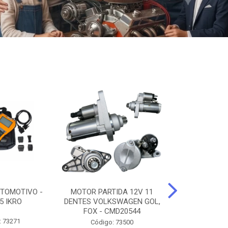
TOMOTIVO -
MOTOR PARTIDA 12V 11
ALTERNADO
5 IKRO
DENTES VOLKSWAGEN GOL,
AMPERES FIAT
FOX - CMD20544
UNO - CMD7
: 73271
Código: 73500
Código: