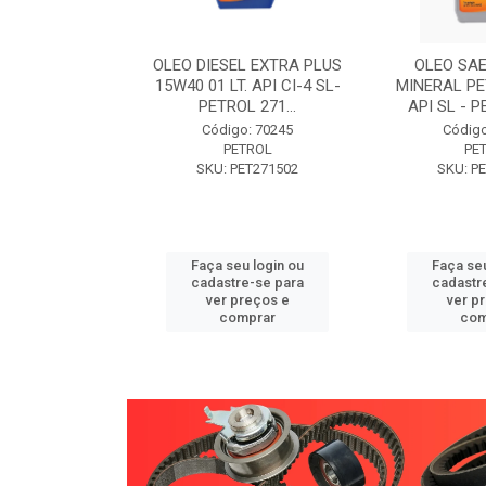
W30 XISTO
OLEO DIESEL EXTRA PLUS
OLEO SAE
3 1 LITRO -
15W40 01 LT. API CI-4 SL-
MINERAL PE
89 PETROL
PETROL 271...
API SL - P
o: 71946
Código: 70245
Código
TROL
PETROL
PE
ET271589
SKU: PET271502
SKU: P
u login ou
Faça seu login ou
Faça seu
e-se para
cadastre-se para
cadastr
reços e
ver preços e
ver p
mprar
comprar
com