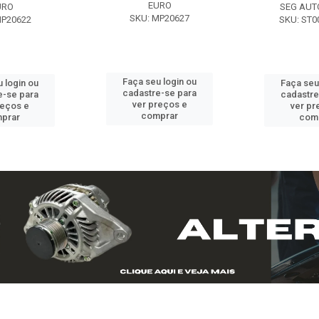
EURO
URO
SEG AUT
SKU: MP20627
MP20622
SKU: ST0
Faça seu login ou
 login ou
Faça seu
cadastre-se para
e-se para
cadastre
ver preços e
reços e
ver pr
comprar
prar
com