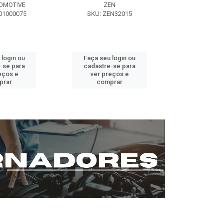
OMOTIVE
ZEN
SEG AUT
01000075
SKU: ZEN32015
SKU: ST0
 login ou
Faça seu login ou
Faça seu 
-se para
cadastre-se para
cadastre
eços e
ver preços e
ver pr
prar
comprar
comp