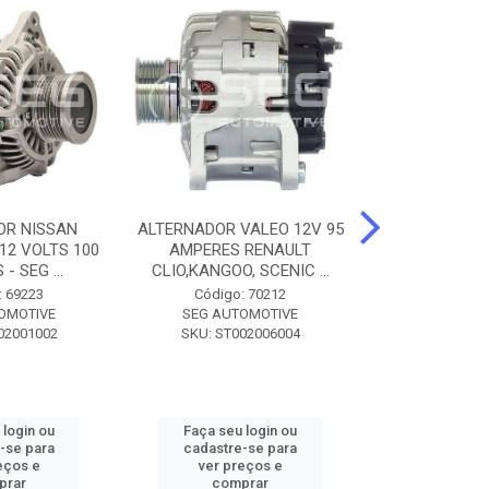
OR NISSAN
ALTERNADOR VALEO 12V 95
ALTERNADOR 
 12 VOLTS 100
AMPERES RENAULT
SEM POLIA A
- SEG ...
CLIO,KANGOO, SCENIC ...
8500 - SF
: 69223
Código: 70212
Código:
OMOTIVE
SEG AUTOMOTIVE
SEG AUT
02001002
SKU: ST002006004
SKU: SF0
 login ou
Faça seu login ou
Faça seu 
-se para
cadastre-se para
cadastre
eços e
ver preços e
ver pr
prar
comprar
comp