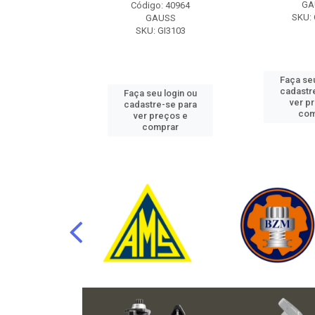
RAFLU
GA
Código: 40964
F10.7302
SKU: 
GAUSS
SKU: GI3103
u login ou
Faça seu
e-se para
cadastr
Faça seu login ou
reços e
ver p
cadastre-se para
mprar
com
ver preços e
comprar