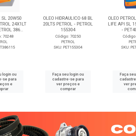
 SL 20W50
OLEO HIDRAULICO 68 BL
OLEO PETROL
TROL 24X1LT
20LTS PETROL - PETROL
LIFE API SL 
ETROL 386...
155304
- PET40
: 70248
Código: 70250
Código
TROL
PETROL
PET
ET386115
SKU: PET155304
SKU: PE
 login ou
Faça seu login ou
Faça seu
e-se para
cadastre-se para
cadastre
reços e
ver preços e
ver pr
prar
comprar
com