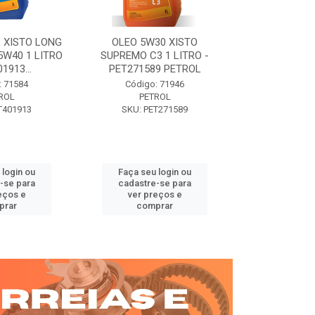
 XISTO LONG
OLEO 5W30 XISTO
OLEO DIESEL
15W40 1 LITRO
SUPREMO C3 1 LITRO -
15W40 01 LT. 
1913...
PET271589 PETROL
PETROL 
: 71584
Código: 71946
Código:
ROL
PETROL
PET
T401913
SKU: PET271589
SKU: PE
 login ou
Faça seu login ou
Faça seu 
-se para
cadastre-se para
cadastre
eços e
ver preços e
ver pr
prar
comprar
comp