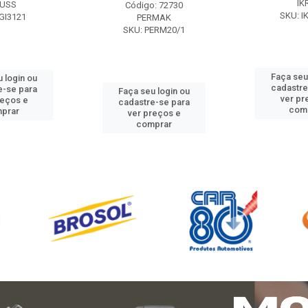
IK
USS
Código: 72730
SKU: I
GI3121
PERMAK
SKU: PERM20/1
Faça seu
 login ou
cadastre
e-se para
Faça seu login ou
ver pr
reços e
cadastre-se para
com
prar
ver preços e
comprar