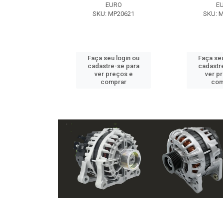
EXE
EURO
E
 NX2105
SKU: MP20621
SKU: 
u login ou
Faça seu login ou
Faça seu
e-se para
cadastre-se para
cadastr
reços e
ver preços e
ver p
mprar
comprar
com