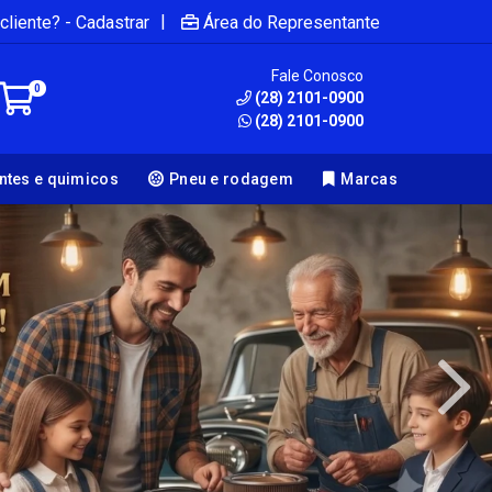
|
cliente? - Cadastrar
Área do Representante
Fale Conosco
0
(28) 2101-0900
(28) 2101-0900
antes e quimicos
Pneu e rodagem
Marcas