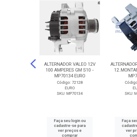
DOR CORSA-
ALTERNADOR VALEO 12V
ALTERNADOR
 12V 100A 12V
100 AMPERES GM S10 -
12..MONTAN
N42010
MP70134 EURO
MP7
o: 72905
Código: 72128
Código
ZEN
EURO
E
ZEN42010
SKU: MP70134
SKU: 
u login ou
Faça seu login ou
Faça seu
e-se para
cadastre-se para
cadastr
reços e
ver preços e
ver p
mprar
comprar
com