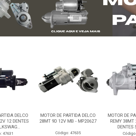
ARTIDA DELCO
MOTOR DE PARTIDA DELCO
MOTOR DE PA
2V 12 DENTES
28MT 9D 12V MB - MP20627
REMY 38MT 
LKSWAG...
DENTES S
Código: 47635
: 47631
Código