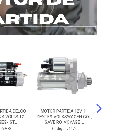
RTIDA DELCO
MOTOR PARTIDA 12V 11
MOTOR PARTI
24 VOLTS 12
DENTES VOLKSWAGEN GOL,
12 DENTES 
EG- ST...
SAVEIRO, VOYAGE ...
BENZ AXOR, 
: 69383
Código: 71472
Código: