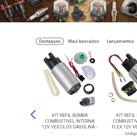
Destaques
Mais buscados
Lançamentos
FREIOS DOT 3
KIT REFIL BOMBA
KIT REFIL
PARAFLU -
COMBUSTIVEL INTERNA
COMBUSTIV
02 PARAFLU
12V VEICULOS GASOLINA -
FLEX 12V VE
...
o: 74435
Código