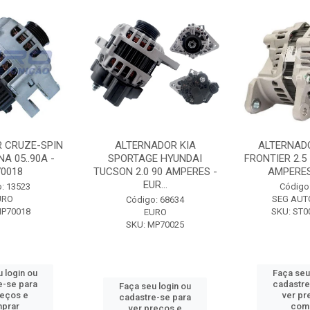
 CRUZE-SPIN
ALTERNADOR KIA
ALTERNAD
A 05..90A -
SPORTAGE HYUNDAI
FRONTIER 2.5
0018
TUCSON 2.0 90 AMPERES -
AMPERES 
EUR...
: 13523
Código
URO
SEG AUT
Código: 68634
MP70018
SKU: ST0
EURO
SKU: MP70025
 login ou
Faça seu
e-se para
cadastre
Faça seu login ou
reços e
ver pr
cadastre-se para
prar
com
ver preços e