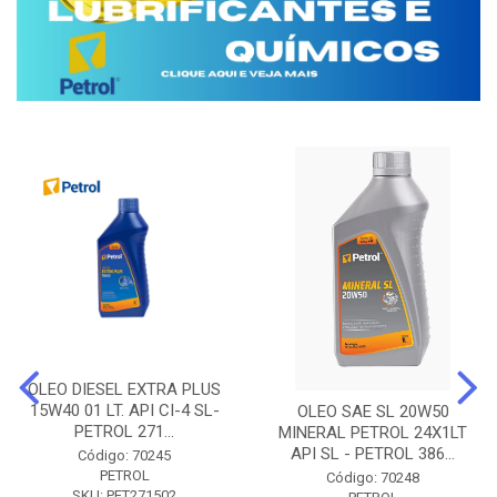
OLEO DIESEL EXTRA PLUS
15W40 01 LT. API CI-4 SL-
OLEO SAE SL 20W50
PETROL 271...
MINERAL PETROL 24X1LT
API SL - PETROL 386...
Código: 70245
PETROL
Código: 70248
SKU: PET271502