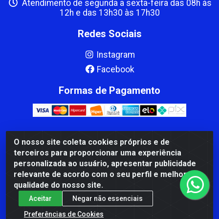
Atendimento de segunda a sexta-feira das 08h às
12h e das 13h30 às 17h30
Redes Sociais
Instagram
Facebook
Formas de Pagamento
O nosso site coleta cookies próprios e de
CBP MACEDO COMERCIO PEÇAS LTDA Matriz - av Mauro
terceiros para proporcionar uma experiência
Miranda Madureira, 1249 - Coramara , Cachoeiro de
personalizada ao usuário, apresentar publicidade
Itapemirim/ES - CEP 29.311-310 - CNPJ 00.502.680/0001-41
relevante de acordo com o seu perfil e melhorar a
qualidade do nosso site.
Aceitar
Negar não essenciais
Preferências de Cookies