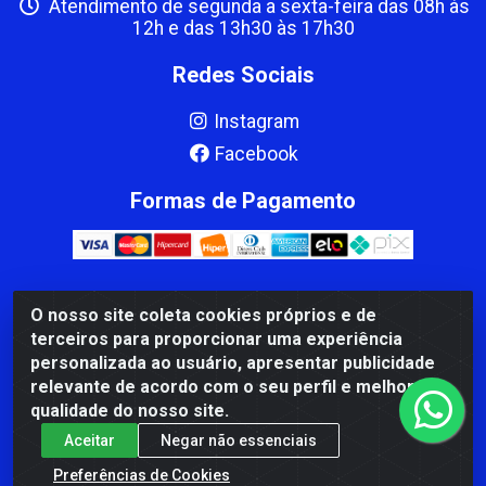
Atendimento de segunda a sexta-feira das 08h às
12h e das 13h30 às 17h30
Redes Sociais
Instagram
Facebook
Formas de Pagamento
O nosso site coleta cookies próprios e de
CBP MACEDO COMERCIO PEÇAS LTDA Matriz - av Mauro
terceiros para proporcionar uma experiência
Miranda Madureira, 1249 - Coramara , Cachoeiro de
personalizada ao usuário, apresentar publicidade
Itapemirim/ES - CEP 29.311-310 - CNPJ 00.502.680/0001-41
relevante de acordo com o seu perfil e melhorar a
qualidade do nosso site.
Aceitar
Negar não essenciais
Preferências de Cookies