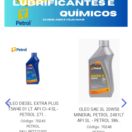
OLEO DIESEL EXTRA PLUS
15W40 01 LT. API CI-4 SL-
OLEO SAE SL 20W50
PETROL 271...
MINERAL PETROL 24X1LT
API SL - PETROL 386...
Código: 70245
PETROL
Código: 70248
SKU: PET271502