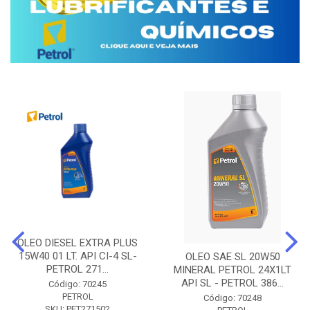
OLEO DIESEL EXTRA PLUS
15W40 01 LT. API CI-4 SL-
OLEO SAE SL 20W50
PETROL 271...
MINERAL PETROL 24X1LT
API SL - PETROL 386...
Código: 70245
PETROL
Código: 70248
SKU: PET271502