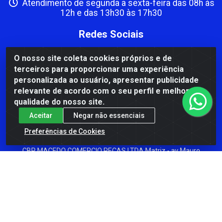
Atendimento de segunda a sexta-feira das 08h às
12h e das 13h30 às 17h30
Redes Sociais
Instagram
O nosso site coleta cookies próprios e de
terceiros para proporcionar uma experiência
Facebook
personalizada ao usuário, apresentar publicidade
Formas de Pagamento
relevante de acordo com o seu perfil e melhorar a
qualidade do nosso site.
Aceitar
Negar não essenciais
Preferências de Cookies
CBP MACEDO COMERCIO PEÇAS LTDA Matriz - av Mauro
Miranda Madureira, 1249 - Coramara , Cachoeiro de
Itapemirim/ES - CEP 29.311-310 - CNPJ 00.502.680/0001-41