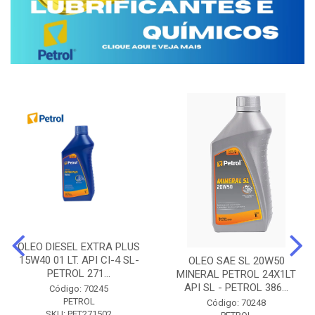
OLEO DIESEL EXTRA PLUS
15W40 01 LT. API CI-4 SL-
OLEO SAE SL 20W50
PETROL 271...
MINERAL PETROL 24X1LT
API SL - PETROL 386...
Código: 70245
PETROL
Código: 70248
SKU: PET271502