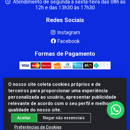
Atendimento de segunda a sexta-feira das 08h às
12h e das 13h30 às 17h30
Redes Sociais
Instagram
Facebook
Formas de Pagamento
O nosso site coleta cookies próprios e de
CBP MACEDO COMERCIO PEÇAS LTDA Matriz - av Mauro
terceiros para proporcionar uma experiência
Miranda Madureira, 1249 - Coramara , Cachoeiro de
personalizada ao usuário, apresentar publicidade
Itapemirim/ES - CEP 29.311-310 - CNPJ 00.502.680/0001-41
relevante de acordo com o seu perfil e melhorar a
qualidade do nosso site.
Aceitar
Negar não essenciais
Preferências de Cookies