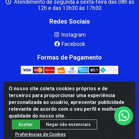
Atendimento de segunda a sexta-feira das 08h às
12h e das 13h30 às 17h30
Redes Sociais
Instagram
Facebook
Formas de Pagamento
O nosso site coleta cookies próprios e de
CBP MACEDO COMERCIO PEÇAS LTDA Matriz - av Mauro
terceiros para proporcionar uma experiência
Miranda Madureira, 1249 - Coramara , Cachoeiro de
personalizada ao usuário, apresentar publicidade
Itapemirim/ES - CEP 29.311-310 - CNPJ 00.502.680/0001-41
relevante de acordo com o seu perfil e melhorar a
qualidade do nosso site.
Aceitar
Negar não essenciais
Preferências de Cookies