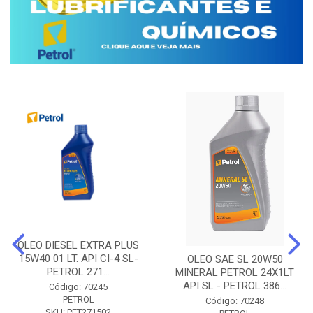
OLEO DIESEL EXTRA PLUS
15W40 01 LT. API CI-4 SL-
OLEO SAE SL 20W50
PETROL 271...
MINERAL PETROL 24X1LT
API SL - PETROL 386...
Código: 70245
PETROL
Código: 70248
SKU: PET271502