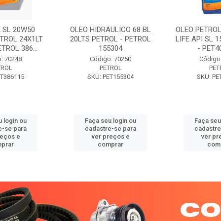
 SL 20W50
OLEO HIDRAULICO 68 BL
OLEO PETROL
TROL 24X1LT
20LTS PETROL - PETROL
LIFE API SL 
ETROL 386...
155304
- PET40
: 70248
Código: 70250
Código
TROL
PETROL
PET
ET386115
SKU: PET155304
SKU: PE
 login ou
Faça seu login ou
Faça seu
e-se para
cadastre-se para
cadastre
reços e
ver preços e
ver pr
prar
comprar
com