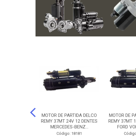
ARTIDA BOSCH
MOTOR DE PARTIDA DELCO
MOTOR DE P
NTES MANCAL
REMY 37MT 24V 12 DENTES
REMY 37MT 1
ERCEDES-...
MERCEDES-BENZ...
FORD VO
o: 74219
Código: 18181
Código