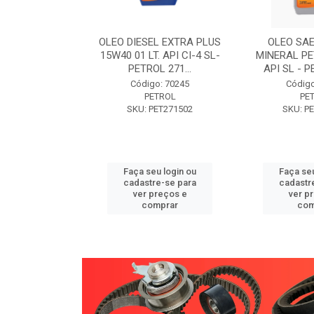
W30 XISTO
OLEO DIESEL EXTRA PLUS
OLEO SAE
3 1 LITRO -
15W40 01 LT. API CI-4 SL-
MINERAL PE
89 PETROL
PETROL 271...
API SL - P
o: 71946
Código: 70245
Código
TROL
PETROL
PE
ET271589
SKU: PET271502
SKU: P
u login ou
Faça seu login ou
Faça seu
e-se para
cadastre-se para
cadastr
reços e
ver preços e
ver p
mprar
comprar
com