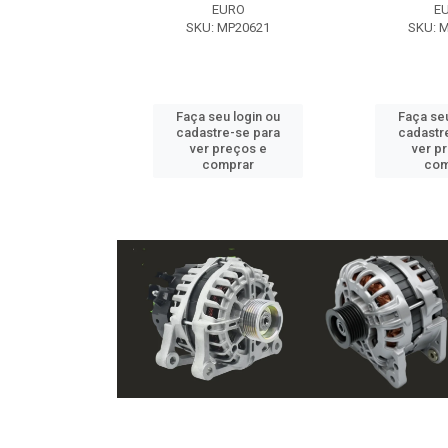
EXE
EURO
E
 NX2105
SKU: MP20621
SKU: 
u login ou
Faça seu login ou
Faça seu
e-se para
cadastre-se para
cadastr
reços e
ver preços e
ver p
mprar
comprar
com