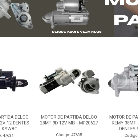
ARTIDA DELCO
MOTOR DE PARTIDA DELCO
MOTOR DE PA
2V 12 DENTES
28MT 9D 12V MB - MP20627
REMY 38MT 
LKSWAG...
DENTES S
Código: 47635
: 47631
Código