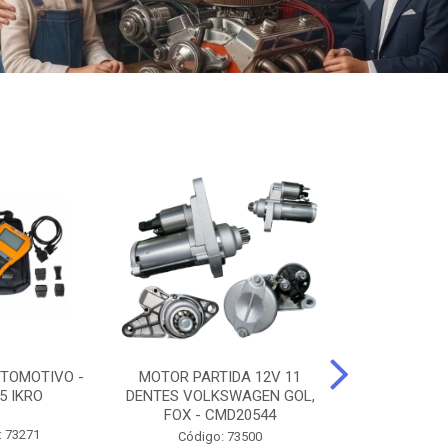
TOMOTIVO -
MOTOR PARTIDA 12V 11
ALTERNADO
5 IKRO
DENTES VOLKSWAGEN GOL,
AMPERES FIAT
FOX - CMD20544
UNO - CMD7
: 73271
Código: 73500
Código: