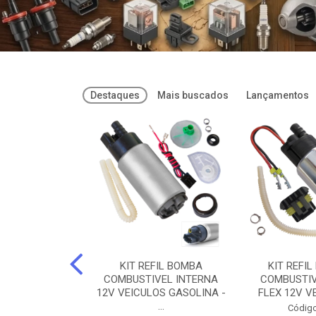
Destaques
Mais buscados
Lançamentos
FREIOS DOT 3
KIT REFIL BOMBA
KIT REFIL
PARAFLU -
COMBUSTIVEL INTERNA
COMBUSTIV
02 PARAFLU
12V VEICULOS GASOLINA -
FLEX 12V VE
...
o: 74435
Código