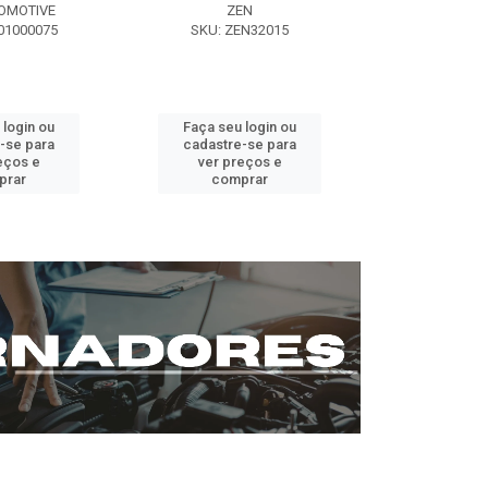
OMOTIVE
ZEN
SEG AUT
01000075
SKU: ZEN32015
SKU: ST0
 login ou
Faça seu login ou
Faça seu 
-se para
cadastre-se para
cadastre
eços e
ver preços e
ver pr
prar
comprar
comp