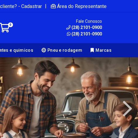
|
cliente? - Cadastrar
Área do Representante
Fale Conosco
0
(28) 2101-0900
(28) 2101-0900
antes e quimicos
Pneu e rodagem
Marcas