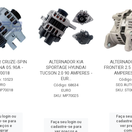
 CRUZE-SPIN
ALTERNADOR KIA
ALTERNAD
A 05..90A -
SPORTAGE HYUNDAI
FRONTIER 2.5
0018
TUCSON 2.0 90 AMPERES -
AMPERES 
EUR...
: 13523
Código
URO
SEG AUT
Código: 68634
MP70018
SKU: ST0
EURO
SKU: MP70025
 login ou
Faça seu
e-se para
cadastre
Faça seu login ou
reços e
ver pr
cadastre-se para
prar
com
ver preços e