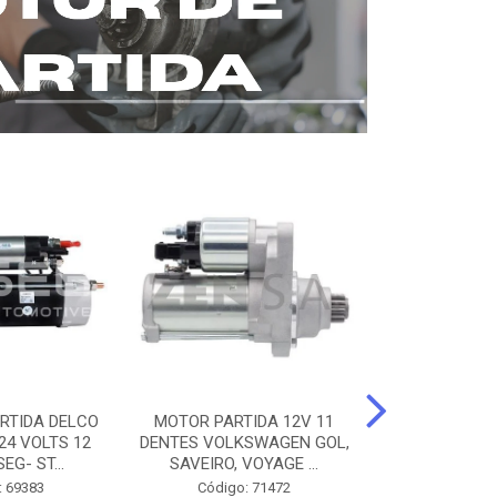
RTIDA DELCO
MOTOR PARTIDA 12V 11
MOTOR PARTI
24 VOLTS 12
DENTES VOLKSWAGEN GOL,
12 DENTES 
EG- ST...
SAVEIRO, VOYAGE ...
BENZ AXOR, 
: 69383
Código: 71472
Código: