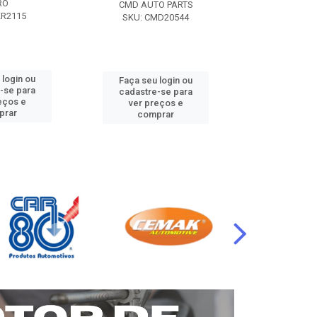
RO
CMD AUTO PARTS
CMD AUT
KR2115
SKU: CMD20544
SKU: CM
 login ou
Faça seu login ou
Faça seu 
-se para
cadastre-se para
cadastre
eços e
ver preços e
ver pr
prar
comprar
comp