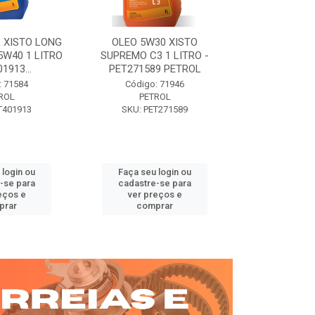
 XISTO LONG
OLEO 5W30 XISTO
OLEO DIESEL
15W40 1 LITRO
SUPREMO C3 1 LITRO -
15W40 01 LT. 
1913...
PET271589 PETROL
PETROL 
: 71584
Código: 71946
Código:
ROL
PETROL
PET
T401913
SKU: PET271589
SKU: PE
 login ou
Faça seu login ou
Faça seu 
-se para
cadastre-se para
cadastre
eços e
ver preços e
ver pr
prar
comprar
comp