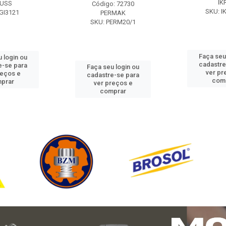
IK
USS
Código: 72730
SKU: I
GI3121
PERMAK
SKU: PERM20/1
Faça seu
 login ou
cadastre
e-se para
Faça seu login ou
ver pr
reços e
cadastre-se para
com
prar
ver preços e
comprar