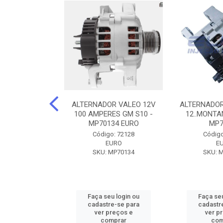
DOR CORSA-
ALTERNADOR VALEO 12V
ALTERNADOR
 12V 100A 12V
100 AMPERES GM S10 -
12..MONTAN
N42010
MP70134 EURO
MP7
o: 72905
Código: 72128
Código
ZEN
EURO
E
ZEN42010
SKU: MP70134
SKU: 
u login ou
Faça seu login ou
Faça seu
e-se para
cadastre-se para
cadastr
reços e
ver preços e
ver p
mprar
comprar
com