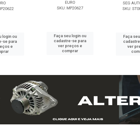
EURO
URO
SEG AUT
SKU: MP20627
MP20622
SKU: ST0
Faça seu login ou
 login ou
Faça seu
cadastre-se para
e-se para
cadastre
ver preços e
reços e
ver pr
comprar
prar
com