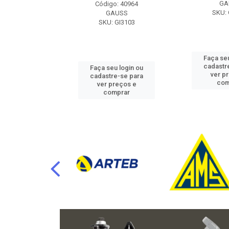
RAFLU
GA
Código: 40964
F10.7302
SKU: 
GAUSS
SKU: GI3103
u login ou
Faça seu
e-se para
cadastr
Faça seu login ou
reços e
ver p
cadastre-se para
mprar
com
ver preços e
comprar